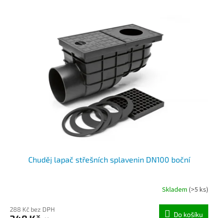
Chuděj lapač střešních splavenin DN100 boční
Skladem
(>5 ks)
288 Kč bez DPH
Do košíku