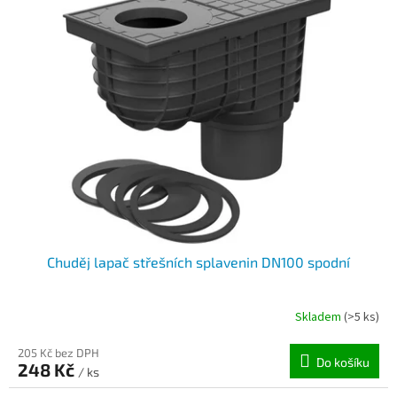
Chuděj lapač střešních splavenin DN100 spodní
Skladem
(>5 ks)
205 Kč bez DPH
Do košíku
248 Kč
/ ks