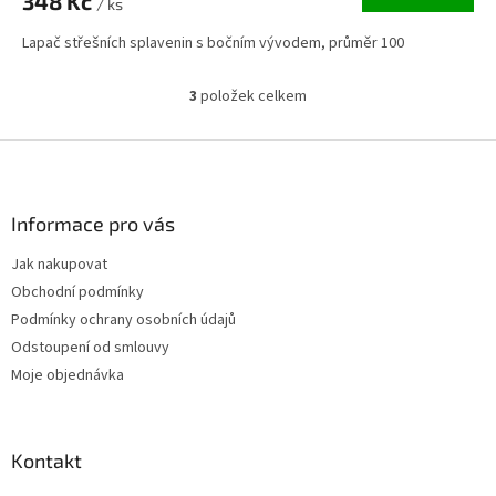
348 Kč
/ ks
Lapač střešních splavenin s bočním vývodem, průměr 100
3
položek celkem
O
v
l
Z
á
á
d
p
a
a
Informace pro vás
c
t
í
Jak nakupovat
í
p
Obchodní podmínky
r
v
Podmínky ochrany osobních údajů
k
Odstoupení od smlouvy
y
Moje objednávka
v
ý
p
i
Kontakt
s
u