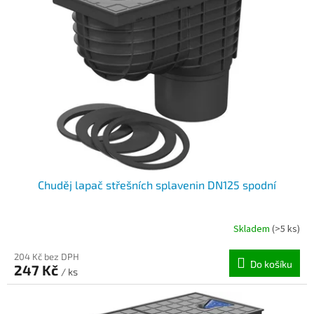
i
r
s
o
p
d
r
u
o
k
d
t
u
ů
k
t
ů
Chuděj lapač střešních splavenin DN125 spodní
Skladem
(>5 ks)
204 Kč bez DPH
Do košíku
247 Kč
/ ks