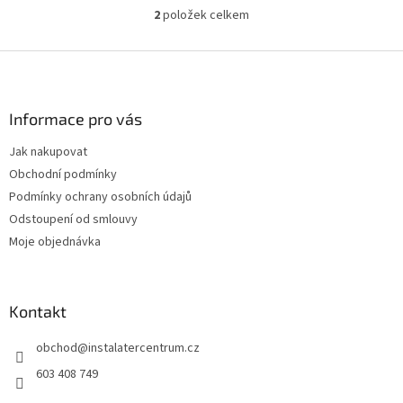
2
položek celkem
O
v
l
Z
á
á
d
p
a
a
Informace pro vás
c
t
í
Jak nakupovat
í
p
Obchodní podmínky
r
v
Podmínky ochrany osobních údajů
k
Odstoupení od smlouvy
y
Moje objednávka
v
ý
p
i
Kontakt
s
u
obchod
@
instalatercentrum.cz
603 408 749