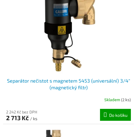
i
r
s
o
p
d
r
u
o
k
d
t
u
ů
k
t
ů
Separátor nečistot s magnetem 5453 (universální) 3/4"
(magnetický filtr)
Skladem
(2 ks)
2 242 Kč bez DPH
Do košíku
2 713 Kč
/ ks