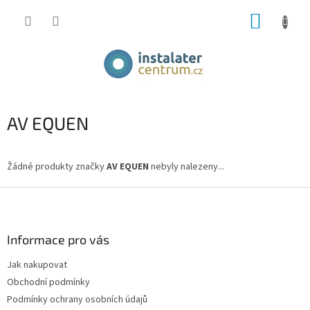
Přejít
NÁKUP
na
obsah
KOŠÍK
AV EQUEN
Žádné produkty značky
AV EQUEN
nebyly nalezeny...
Z
á
p
a
Informace pro vás
t
Jak nakupovat
í
Obchodní podmínky
Podmínky ochrany osobních údajů