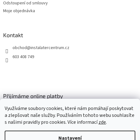
Odstoupení od smlouvy
Moje objednávka
Kontakt
obchod
@
instalatercentrum.cz
603 408 749
Přijímáme online platby
Využíváme soubory cookies, které nám pomáhají poskytovat
a zlepšovat naše služby. Používáním tohoto webu souhlasíte
s našimi pravidly pro cookies
. Více informací
zde
.
Nastavení
Vytvořil Shoptet