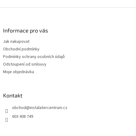
v
l
Z
á
á
d
p
a
a
Informace pro vás
c
t
í
Jak nakupovat
í
p
Obchodní podmínky
r
v
Podmínky ochrany osobních údajů
k
Odstoupení od smlouvy
y
Moje objednávka
v
ý
p
i
Kontakt
s
u
obchod
@
instalatercentrum.cz
603 408 749