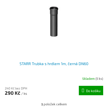
i
r
s
o
p
d
r
u
o
k
d
t
u
ů
k
t
ů
STARR Trubka s hrdlem 1m, černá DN60
Skladem
(5 ks)
240 Kč bez DPH
Do košíku
290 Kč
/ ks
1
položek celkem
O