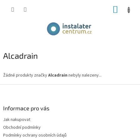
Přejít
NÁKUP
na
obsah
KOŠÍK
Alcadrain
Žádné produkty značky
Alcadrain
nebyly nalezeny...
Z
á
p
a
Informace pro vás
t
Jak nakupovat
í
Obchodní podmínky
Podmínky ochrany osobních údajů