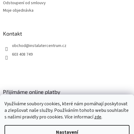
Odstoupení od smlouvy
Moje objednávka
Kontakt
obchod
@
instalatercentrum.cz
603 408 749
Přijímáme online platby
Využíváme soubory cookies, které nám pomáhají poskytovat
a zlepšovat naše služby. Používáním tohoto webu souhlasíte
s našimi pravidly pro cookies
. Více informací
zde
.
Nastavení
Vytvořil Shoptet