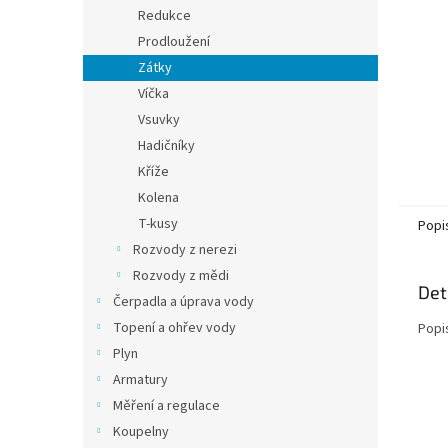
n
Redukce
e
Prodloužení
l
Zátky
Víčka
Vsuvky
Hadičníky
Kříže
Kolena
T-kusy
Popi
Rozvody z nerezi
Rozvody z mědi
Det
Čerpadla a úprava vody
Topení a ohřev vody
Popi
Plyn
Armatury
Měření a regulace
Koupelny