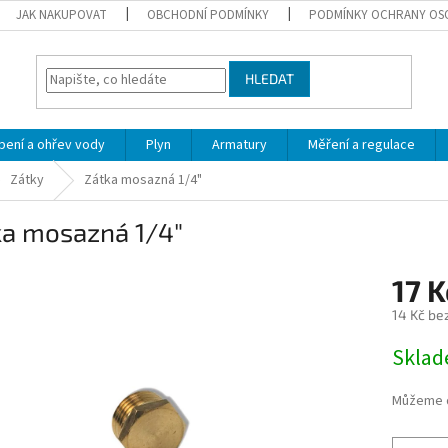
JAK NAKUPOVAT
OBCHODNÍ PODMÍNKY
PODMÍNKY OCHRANY OS
HLEDAT
pení a ohřev vody
Plyn
Armatury
Měření a regulace
Zátky
Zátka mosazná 1/4"
ka mosazná 1/4"
17 K
14 Kč be
Měrná
Skla
cena:
Můžeme d