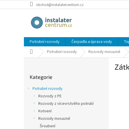
Přejít
obchod@instalatercentrum.cz
na
obsah
Potrubní rozvody
Čerpadla a úprava vody
To
Domů
Potrubní rozvody
Rozvody mosazné
P
Zát
o
Přeskočit
s
Kategorie
kategorie
t
r
Potrubní rozvody
a
Rozvody z PE
n
Rozvody z vícevrstvého potrubí
n
í
Kotvení
p
Rozvody mosazné
a
Šroubení