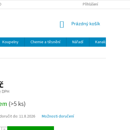
OBNÍCH ÚDAJŮ
ODSTOUPENÍ OD SMLOUVY
Přihlášení
MOJE OBJEDNÁVKA
NÁKUPNÍ
Prázdný košík
KOŠÍK
Koupelny
Chemie a těsnění
Nářadí
Kanalizace
Kl
č
z DPH
dem
(>5 ks)
oručit do:
11.8.2026
Možnosti doručení