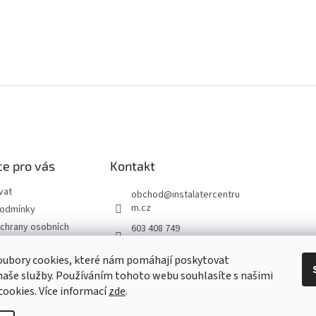
e pro vás
Kontakt
vat
obchod
@
instalatercentru
m.cz
podmínky
chrany osobních
603 408 749
 od smlouvy
oubory cookies, které nám pomáhají poskytovat
naše služby. Používáním tohoto webu souhlasíte s našimi
návka
 cookies
. Více informací
zde
.