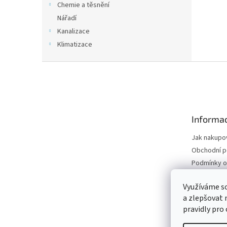
Chemie a těsnění
Nářadí
Kanalizace
Klimatizace
Z
á
p
a
t
Informac
í
Jak nakupo
Obchodní 
Podmínky o
údajů
Odstoupení
Využíváme s
a zlepšovat 
Moje objed
pravidly pro