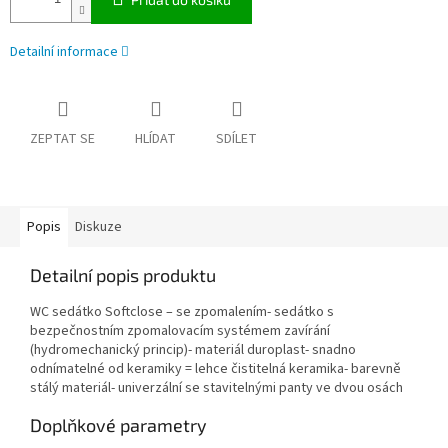
Detailní informace
ZEPTAT SE
HLÍDAT
SDÍLET
Popis
Diskuze
Detailní popis produktu
WC sedátko Softclose – se zpomalením- sedátko s
bezpečnostním zpomalovacím systémem zavírání
(hydromechanický princip)- materiál duroplast- snadno
odnímatelné od keramiky = lehce čistitelná keramika- barevně
stálý materiál- univerzální se stavitelnými panty ve dvou osách
Doplňkové parametry