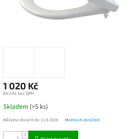
1 020 Kč
843 Kč bez DPH
Měrná
Skladem
(>5 ks)
cena:
Můžeme doručit do:
11.8.2026
Možnosti doručení
Přidat do košíku