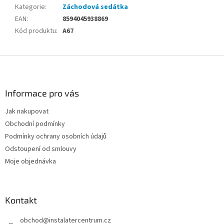
Kategorie
:
Záchodová sedátka
EAN
:
8594045938869
Kód produktu
:
A67
Z
á
p
a
Informace pro vás
t
Jak nakupovat
í
Obchodní podmínky
Podmínky ochrany osobních údajů
Odstoupení od smlouvy
Moje objednávka
Kontakt
obchod
@
instalatercentrum.cz