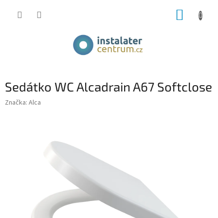
Přejít
NÁKUP
na
obsah
KOŠÍK
Sedátko WC Alcadrain A67 Softclose
Značka:
Alca