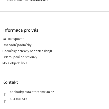
Z
á
p
a
Informace pro vás
t
Jak nakupovat
í
Obchodní podmínky
Podmínky ochrany osobních údajů
Odstoupení od smlouvy
Moje objednávka
Kontakt
obchod
@
instalatercentrum.cz
603 408 749