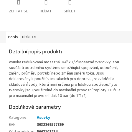
ZEPTAT SE
HLÍDAT
SDÍLET
Popis
Diskuze
Detailní popis produktu
Vsuvka redukovaná mosazná 3/4" x 1/2"Mosazné tvarovky jsou
součásti potrubního systému umožňující spojování, odbočení,
změnu průměru potrubí nebo změnu směru toku. Jsou
deklarovány k použití v instalacích pro dopravu, rozvádění a
skladovánÍ vody, která není určena pro lidskou spotřebu.Tyto
tvarovky jsou použitelné do maximální provozní teploty 110°C a
pro maximální provozní tlak 10 bar (do 1"1/2).
Doplňkové parametry
Kategorie
:
Vsuvky
EAN
:
8032869577869
Kód produktu
:
5067101234