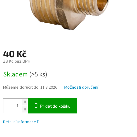
40 Kč
33 Kč bez DPH
Měrná
Skladem
(>5 ks)
cena:
Můžeme doručit do:
11.8.2026
Možnosti doručení
Přidat do košíku
Detailní informace