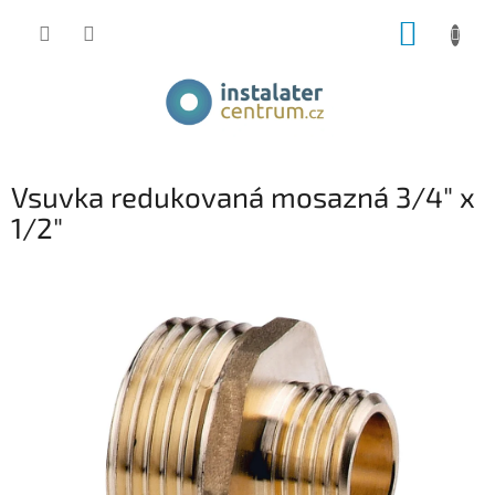
Přejít
NÁKUP
na
obsah
KOŠÍK
Vsuvka redukovaná mosazná 3/4" x
1/2"