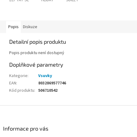
ZEPTAT SE
HLÍDAT
SDÍLET
Popis
Diskuze
Detailní popis produktu
Popis produktu není dostupný
Doplňkové parametry
Kategorie
:
Vsuvky
EAN
:
8032869577746
Kód produktu
:
506710542
Z
á
p
a
Informace pro vás
t