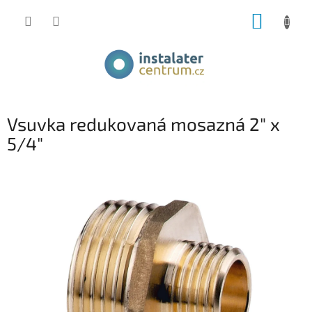
Přejít
NÁKUP
na
obsah
KOŠÍK
Vsuvka redukovaná mosazná 2" x
5/4"