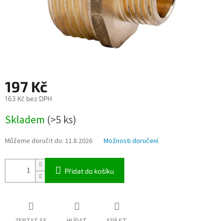
197 Kč
163 Kč bez DPH
Měrná
Skladem
(>5 ks)
cena:
Můžeme doručit do:
11.8.2026
Možnosti doručení
Přidat do košíku