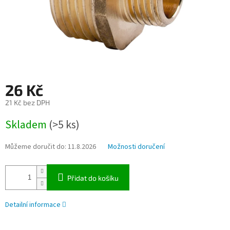
26 Kč
21 Kč bez DPH
Měrná
Skladem
(>5 ks)
cena:
Můžeme doručit do:
11.8.2026
Možnosti doručení
Přidat do košíku
Detailní informace