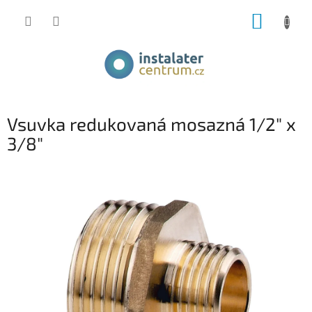
Přejít
NÁKUP
na
obsah
KOŠÍK
Vsuvka redukovaná mosazná 1/2" x
3/8"