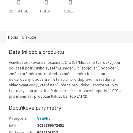
ZEPTAT SE
HLÍDAT
SDÍLET
Popis
Diskuze
Detailní popis produktu
Vsuvka redukovaná mosazná 1/2" x 3/8"Mosazné tvarovky jsou
součásti potrubního systému umožňující spojování, odbočení,
změnu průměru potrubí nebo změnu směru toku. Jsou
deklarovány k použití v instalacích pro dopravu, rozvádění a
skladovánÍ vody, která není určena pro lidskou spotřebu.Tyto
tvarovky jsou použitelné do maximální provozní teploty 110°C a
pro maximální provozní tlak 10 bar (do 1"1/2).
Doplňkové parametry
Kategorie
:
Vsuvky
EAN
:
8032869572451
Kód produktu
:
5067103812