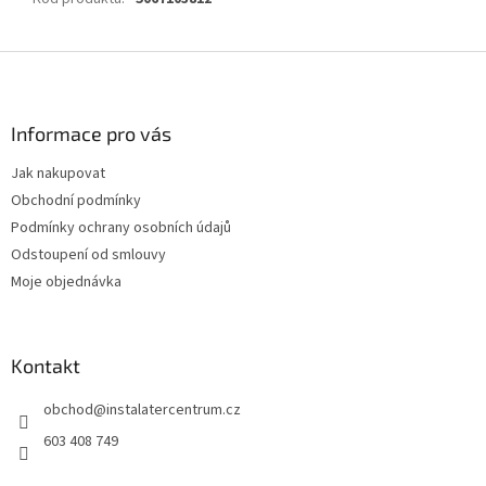
Z
á
p
a
Informace pro vás
t
Jak nakupovat
í
Obchodní podmínky
Podmínky ochrany osobních údajů
Odstoupení od smlouvy
Moje objednávka
Kontakt
obchod
@
instalatercentrum.cz
603 408 749