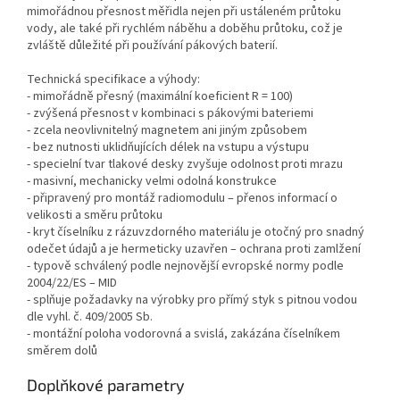
mimořádnou přesnost měřidla nejen při ustáleném průtoku
vody, ale také při rychlém náběhu a doběhu průtoku, což je
zvláště důležité při používání pákových baterií.
Technická specifikace a výhody:
- mimořádně přesný (maximální koeficient R = 100)
- zvýšená přesnost v kombinaci s pákovými bateriemi
- zcela neovlivnitelný magnetem ani jiným způsobem
- bez nutnosti uklidňujících délek na vstupu a výstupu
- specielní tvar tlakové desky zvyšuje odolnost proti mrazu
- masivní, mechanicky velmi odolná konstrukce
- připravený pro montáž radiomodulu – přenos informací o
velikosti a směru průtoku
- kryt číselníku z rázuvzdorného materiálu je otočný pro snadný
odečet údajů a je hermeticky uzavřen – ochrana proti zamlžení
- typově schválený podle nejnovější evropské normy podle
2004/22/ES – MID
- splňuje požadavky na výrobky pro přímý styk s pitnou vodou
dle vyhl. č. 409/2005 Sb.
- montážní poloha vodorovná a svislá, zakázána číselníkem
směrem dolů
Doplňkové parametry