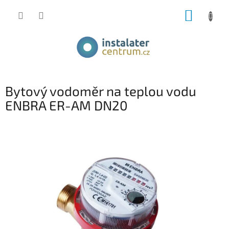
Přejít
NÁKUP
na
obsah
KOŠÍK
Bytový vodoměr na teplou vodu
ENBRA ER-AM DN20