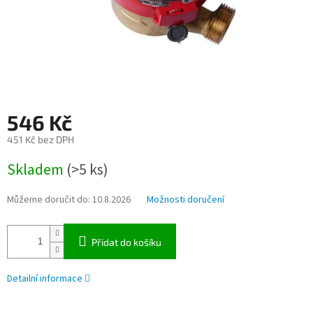
546 Kč
451 Kč bez DPH
Měrná
Skladem
(>5 ks)
cena:
Můžeme doručit do:
10.8.2026
Možnosti doručení
Přidat do košíku
Detailní informace