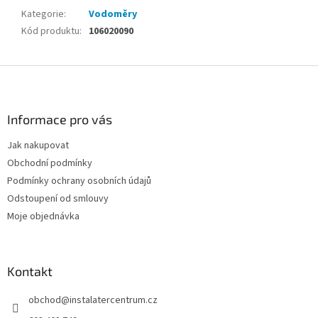
Kategorie
:
Vodoměry
Kód produktu
:
106020090
Z
á
p
a
Informace pro vás
t
Jak nakupovat
í
Obchodní podmínky
Podmínky ochrany osobních údajů
Odstoupení od smlouvy
Moje objednávka
Kontakt
obchod
@
instalatercentrum.cz