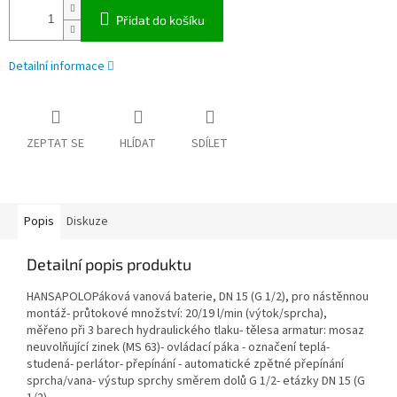
Přidat do košíku
Detailní informace
ZEPTAT SE
HLÍDAT
SDÍLET
Popis
Diskuze
Detailní popis produktu
HANSAPOLOPáková vanová baterie, DN 15 (G 1/2), pro nástěnnou
montáž- průtokové množství: 20/19 l/min (výtok/sprcha),
měřeno při 3 barech hydraulického tlaku- tělesa armatur: mosaz
neuvolňující zinek (MS 63)- ovládací páka - označení teplá-
studená- perlátor- přepínání - automatické zpětné přepínání
sprcha/vana- výstup sprchy směrem dolů G 1/2- etázky DN 15 (G