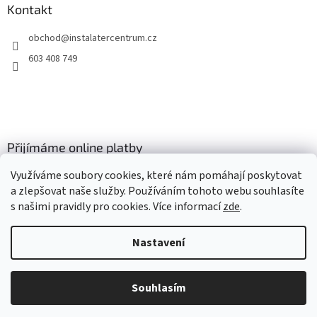
Kontakt
obchod
@
instalatercentrum.cz
603 408 749
Přijímáme online platby
Využíváme soubory cookies, které nám pomáhají poskytovat
a zlepšovat naše služby. Používáním tohoto webu souhlasíte
s našimi pravidly pro cookies
. Více informací
zde
.
Nastavení
Vytvořil Shoptet
Souhlasím
Copyright 2026
instalatercentrum.cz
. Všechna práva vyhrazena.