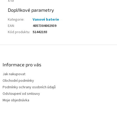
1/2)
Doplňkové parametry
Kategorie
:
Vanové baterie
EAN
:
4057304002939
Kód produktu
:
51442193
Z
á
p
a
Informace pro vás
t
Jak nakupovat
í
Obchodní podmínky
Podmínky ochrany osobních údajů
Odstoupení od smlouvy
Moje objednávka