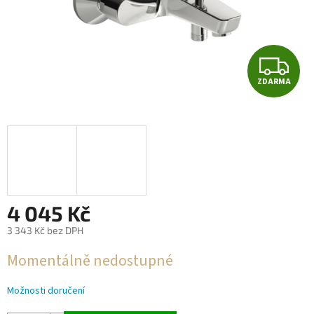
Z
ZDARMA
D
A
R
M
A
4 045 Kč
3 343 Kč bez DPH
Měrná
Momentálně nedostupné
cena:
Možnosti doručení