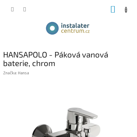
Přejít
NÁKUP
na
obsah
KOŠÍK
HANSAPOLO - Páková vanová
baterie, chrom
Značka:
Hansa