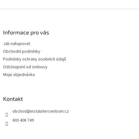
Z
á
p
a
Informace pro vás
t
Jak nakupovat
í
Obchodní podmínky
Podmínky ochrany osobních údajů
Odstoupení od smlouvy
Moje objednávka
Kontakt
obchod
@
instalatercentrum.cz
603 408 749