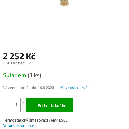
2 252 Kč
1 861 Kč bez DPH
Měrná
Skladem
(3 ks)
cena:
Můžeme doručit do:
10.8.2026
Možnosti doručení
Přidat do košíku
Termostatický směšovací ventil ESBE.
Detailní informace