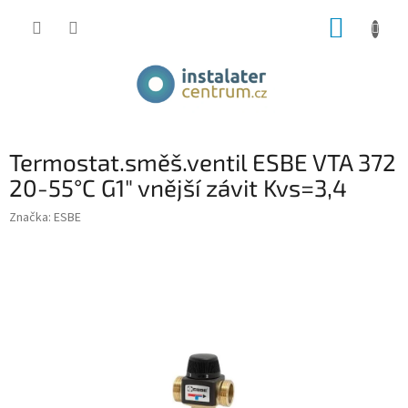
Přejít
NÁKUP
na
obsah
KOŠÍK
Termostat.směš.ventil ESBE VTA 372
20-55°C G1" vnější závit Kvs=3,4
Značka:
ESBE