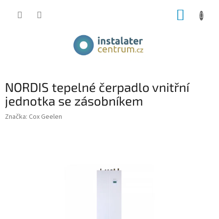
Přejít
NÁKUP
na
obsah
KOŠÍK
NORDIS tepelné čerpadlo vnitřní
jednotka se zásobníkem
Značka:
Cox Geelen