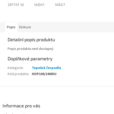
ZEPTAT SE
HLÍDAT
SDÍLET
Popis
Diskuze
Detailní popis produktu
Popis produktu není dostupný
Doplňkové parametry
Kategorie
:
Tepelná čerpadla
Kód produktu
:
HOP100/190IDU
Z
á
p
a
Informace pro vás
t