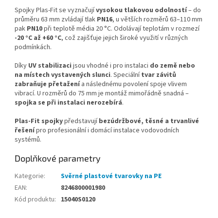
Spojky Plas-Fit se vyznačují
vysokou tlakovou odolností
– do
průměru 63 mm zvládají tlak
PN16
, u větších rozměrů 63–110 mm
pak
PN10
při teplotě média 20 °C. Odolávají teplotám v rozmezí
-20 °C až +60 °C
, což zajišťuje jejich široké využití v různých
podmínkách.
Díky
UV stabilizaci
jsou vhodné i pro instalaci
do země nebo
na místech vystavených slunci
. Speciální
tvar závitů
zabraňuje přetažení
a následnému povolení spoje vlivem
vibrací. U rozměrů do 75 mm je montáž mimořádně snadná –
spojka se při instalaci nerozebírá
.
Plas-Fit spojky
představují
bezúdržbové, těsné a trvanlivé
řešení
pro profesionální i domácí instalace vodovodních
systémů.
Doplňkové parametry
Kategorie
:
Svěrné plastové tvarovky na PE
EAN
:
8246800001980
Kód produktu
:
15040S0120