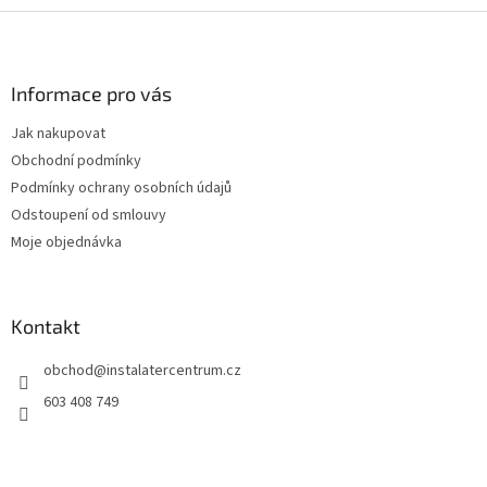
Z
á
p
a
Informace pro vás
t
Jak nakupovat
í
Obchodní podmínky
Podmínky ochrany osobních údajů
Odstoupení od smlouvy
Moje objednávka
Kontakt
obchod
@
instalatercentrum.cz
603 408 749