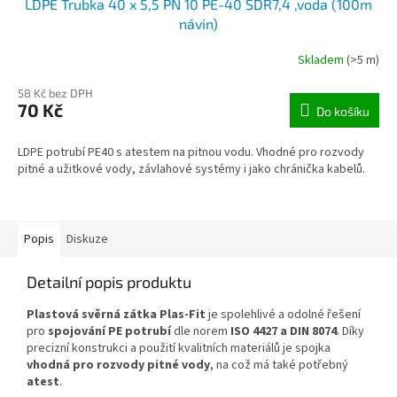
LDPE Trubka 40 x 5,5 PN 10 PE-40 SDR7,4 ,voda (100m
návin)
Skladem
(>5 m)
58 Kč bez DPH
70 Kč
Do košíku
LDPE potrubí PE40 s atestem na pitnou vodu. Vhodné pro rozvody
pitné a užitkové vody, závlahové systémy i jako chránička kabelů.
Popis
Diskuze
Detailní popis produktu
Plastová svěrná zátka Plas-Fit
je spolehlivé a odolné řešení
pro
spojování PE potrubí
dle norem
ISO 4427 a DIN 8074
. Díky
precizní konstrukci a použití kvalitních materiálů je spojka
vhodná pro rozvody pitné vody
, na což má také potřebný
atest
.