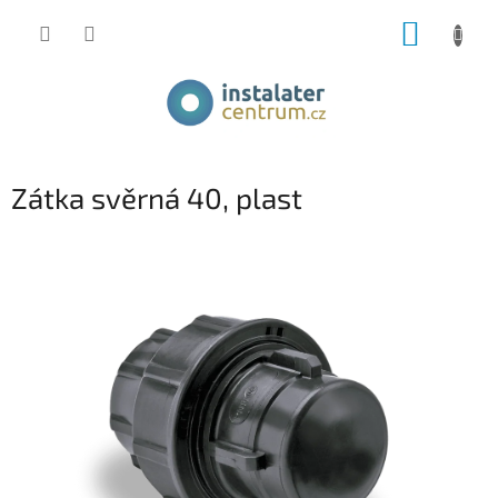
Přejít
NÁKUP
na
obsah
KOŠÍK
Zátka svěrná 40, plast