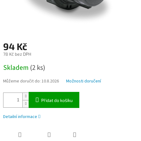
94 Kč
78 Kč bez DPH
Měrná
Skladem
(2 ks)
cena:
Můžeme doručit do:
10.8.2026
Možnosti doručení
Přidat do košíku
Detailní informace