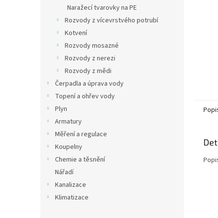
n
Naražecí tvarovky na PE
e
Rozvody z vícevrstvého potrubí
l
Kotvení
Rozvody mosazné
Rozvody z nerezi
Rozvody z mědi
Čerpadla a úprava vody
Topení a ohřev vody
Plyn
Popi
Armatury
Měření a regulace
Det
Koupelny
Chemie a těsnění
Popi
Nářadí
Kanalizace
Klimatizace