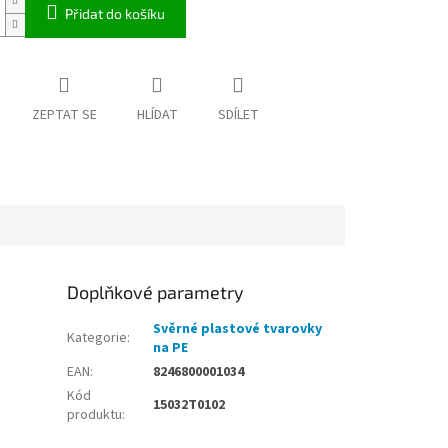
Přidat do košíku
ZEPTAT SE
HLÍDAT
SDÍLET
Doplňkové parametry
Svěrné plastové tvarovky
Kategorie
:
na PE
EAN
:
8246800001034
Kód
15032T0102
produktu
: