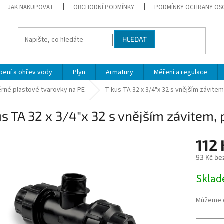
JAK NAKUPOVAT
OBCHODNÍ PODMÍNKY
PODMÍNKY OCHRANY OS
HLEDAT
pení a ohřev vody
Plyn
Armatury
Měření a regulace
rné plastové tvarovky na PE
T-kus TA 32 x 3/4"x 32 s vnějším závitem
s TA 32 x 3/4"x 32 s vnějším závitem, 
112 
93 Kč be
Měrná
Skla
cena:
Můžeme d