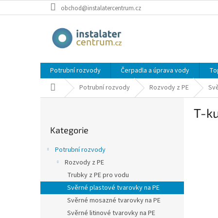
Přejít
obchod@instalatercentrum.cz
na
obsah
Potrubní rozvody
Čerpadla a úprava vody
To
Domů
Potrubní rozvody
Rozvody z PE
Svě
P
T-ku
o
Přeskočit
s
Kategorie
kategorie
t
r
Potrubní rozvody
a
Rozvody z PE
n
Trubky z PE pro vodu
n
í
Svěrné plastové tvarovky na PE
p
Svěrné mosazné tvarovky na PE
a
Svěrné litinové tvarovky na PE