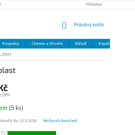
OBNÍCH ÚDAJŮ
ODSTOUPENÍ OD SMLOUVY
Přihlášení
MOJE OBJEDNÁVKA
NÁKUPNÍ
Prázdný košík
KOŠÍK
Koupelny
Chemie a těsnění
Nářadí
Kanalizace
Kl
, plast
plast
Kč
z DPH
dem
(5 ks)
oručit do:
11.8.2026
Možnosti doručení