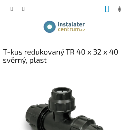
Přejít
NÁKUP
na
obsah
KOŠÍK
T-kus redukovaný TR 40 x 32 x 40
svěrný, plast