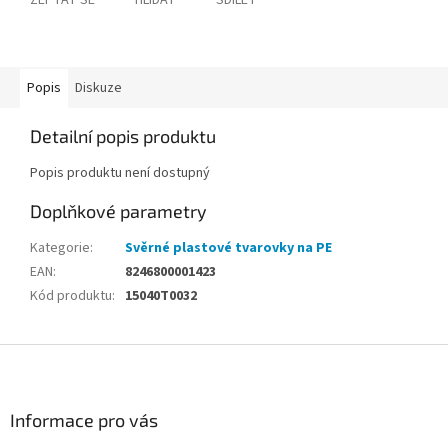
ZEPTAT SE
HLÍDAT
SDÍLET
Popis
Diskuze
Detailní popis produktu
Popis produktu není dostupný
Doplňkové parametry
Kategorie
:
Svěrné plastové tvarovky na PE
EAN
:
8246800001423
Kód produktu
:
15040T0032
Z
á
p
a
Informace pro vás
t