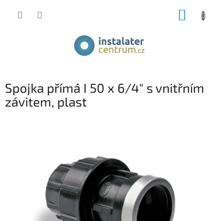
Přejít
NÁKUP
na
obsah
KOŠÍK
Spojka přímá I 50 x 6/4" s vnitřním
závitem, plast