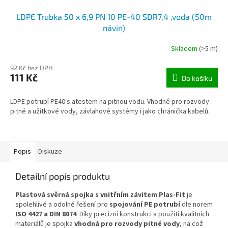
LDPE Trubka 50 x 6,9 PN 10 PE-40 SDR7,4 ,voda (50m
návin)
Skladem
(>5 m)
92 Kč bez DPH
111 Kč
Do košíku
LDPE potrubí PE40 s atestem na pitnou vodu. Vhodné pro rozvody
pitné a užitkové vody, závlahové systémy i jako chránička kabelů.
Popis
Diskuze
Detailní popis produktu
Plastová svěrná spojka s vnitřním závitem Plas-Fit
je
spolehlivé a odolné řešení pro
spojování PE potrubí
dle norem
ISO 4427 a DIN 8074
. Díky precizní konstrukci a použití kvalitních
materiálů je spojka
vhodná pro rozvody pitné vody
, na což