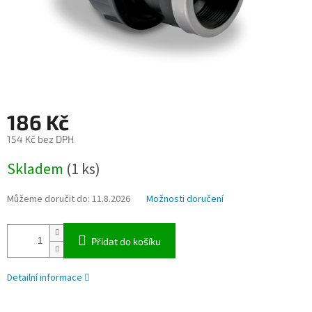
186 Kč
154 Kč bez DPH
Měrná
Skladem
(1 ks)
cena:
Můžeme doručit do:
11.8.2026
Možnosti doručení
Přidat do košíku
Detailní informace