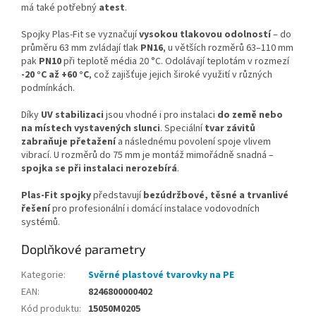
má také potřebný
atest
.
Spojky Plas-Fit se vyznačují
vysokou tlakovou odolností
– do
průměru 63 mm zvládají tlak
PN16
, u větších rozměrů 63–110 mm
pak
PN10
při teplotě média 20 °C. Odolávají teplotám v rozmezí
-20 °C až +60 °C
, což zajišťuje jejich široké využití v různých
podmínkách.
Díky
UV stabilizaci
jsou vhodné i pro instalaci
do země nebo
na místech vystavených slunci
. Speciální
tvar závitů
zabraňuje přetažení
a následnému povolení spoje vlivem
vibrací. U rozměrů do 75 mm je montáž mimořádně snadná –
spojka se při instalaci nerozebírá
.
Plas-Fit spojky
představují
bezúdržbové, těsné a trvanlivé
řešení
pro profesionální i domácí instalace vodovodních
systémů.
Doplňkové parametry
Kategorie
:
Svěrné plastové tvarovky na PE
EAN
:
8246800000402
Kód produktu
:
15050M0205