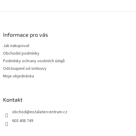
Z
á
p
a
Informace pro vás
t
Jak nakupovat
í
Obchodní podmínky
Podmínky ochrany osobních údajů
Odstoupení od smlouvy
Moje objednávka
Kontakt
obchod
@
instalatercentrum.cz
603 408 749