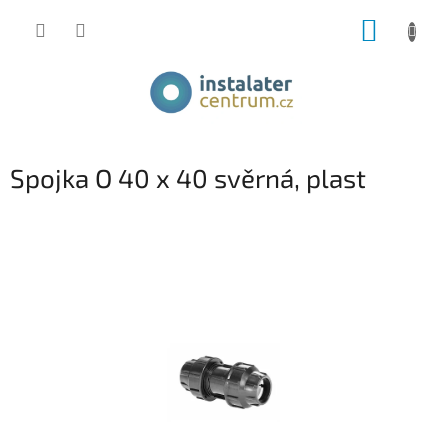
Přejít
NÁKUP
na
obsah
KOŠÍK
Spojka O 40 x 40 svěrná, plast