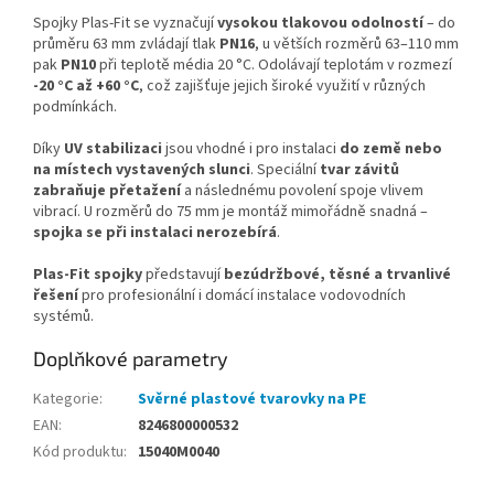
Spojky Plas-Fit se vyznačují
vysokou tlakovou odolností
– do
průměru 63 mm zvládají tlak
PN16
, u větších rozměrů 63–110 mm
pak
PN10
při teplotě média 20 °C. Odolávají teplotám v rozmezí
-20 °C až +60 °C
, což zajišťuje jejich široké využití v různých
podmínkách.
Díky
UV stabilizaci
jsou vhodné i pro instalaci
do země nebo
na místech vystavených slunci
. Speciální
tvar závitů
zabraňuje přetažení
a následnému povolení spoje vlivem
vibrací. U rozměrů do 75 mm je montáž mimořádně snadná –
spojka se při instalaci nerozebírá
.
Plas-Fit spojky
představují
bezúdržbové, těsné a trvanlivé
řešení
pro profesionální i domácí instalace vodovodních
systémů.
Doplňkové parametry
Kategorie
:
Svěrné plastové tvarovky na PE
EAN
:
8246800000532
Kód produktu
:
15040M0040