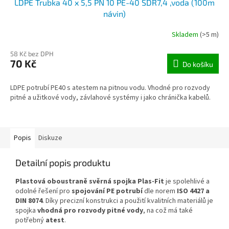
LDPE Trubka 40 x 5,5 PN 10 PE-40 SDR7,4 ,voda (100m
návin)
Skladem
(>5 m)
58 Kč bez DPH
70 Kč
Do košíku
LDPE potrubí PE40 s atestem na pitnou vodu. Vhodné pro rozvody
pitné a užitkové vody, závlahové systémy i jako chránička kabelů.
Popis
Diskuze
Detailní popis produktu
Plastová oboustraně svěrná spojka Plas-Fit
je spolehlivé a
odolné řešení pro
spojování PE potrubí
dle norem
ISO 4427 a
DIN 8074
. Díky precizní konstrukci a použití kvalitních materiálů je
spojka
vhodná pro rozvody pitné vody
, na což má také
potřebný
atest
.