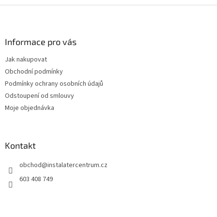
Z
á
p
a
Informace pro vás
t
Jak nakupovat
í
Obchodní podmínky
Podmínky ochrany osobních údajů
Odstoupení od smlouvy
Moje objednávka
Kontakt
obchod
@
instalatercentrum.cz
603 408 749