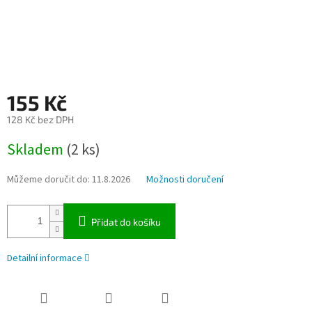
155 Kč
128 Kč bez DPH
Měrná
Skladem
(2 ks)
cena:
Můžeme doručit do:
11.8.2026
Možnosti doručení
Přidat do košíku
Detailní informace