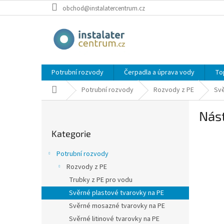
Přejít
obchod@instalatercentrum.cz
na
obsah
Potrubní rozvody
Čerpadla a úprava vody
To
Domů
Potrubní rozvody
Rozvody z PE
Svě
P
Nást
o
Přeskočit
s
Kategorie
kategorie
t
r
Potrubní rozvody
a
Rozvody z PE
n
Trubky z PE pro vodu
n
í
Svěrné plastové tvarovky na PE
p
Svěrné mosazné tvarovky na PE
a
Svěrné litinové tvarovky na PE