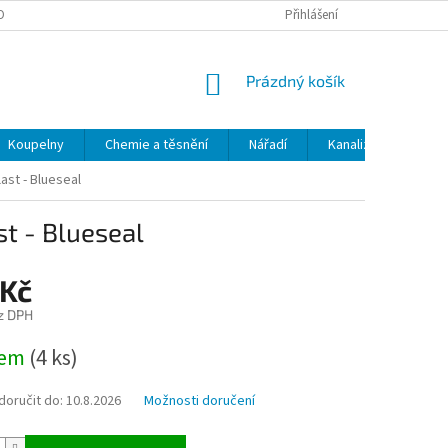
OBNÍCH ÚDAJŮ
ODSTOUPENÍ OD SMLOUVY
Přihlášení
MOJE OBJEDNÁVKA
NÁKUPNÍ
Prázdný košík
KOŠÍK
Koupelny
Chemie a těsnění
Nářadí
Kanalizace
Kl
ast - Blueseal
st - Blueseal
 Kč
z DPH
dem
(4 ks)
oručit do:
10.8.2026
Možnosti doručení