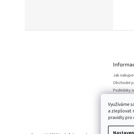
Z
á
p
a
t
Informac
í
Jak nakupo
Obchodní 
Podmínky o
údajů
Odstoupení
Využíváme s
a zlepšovat 
Moje objed
pravidly pro
Nastaven