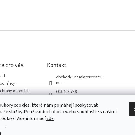
e pro vás
Kontakt
vat
obchod
@
instalatercentru
m.cz
podmínky
chrany osobních
603 408 749
 od smlouvy
oubory cookies, které nám pomáhají poskytovat
naše služby. Používáním tohoto webu souhlasíte s našimi
návka
 cookies
. Více informací
zde
.
í