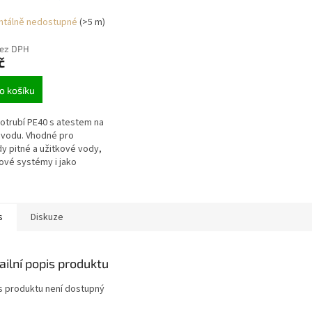
 návin)
tálně nedostupné
(>5 m)
bez DPH
č
o košíku
otrubí PE40 s atestem na
 vodu. Vhodné pro
y pitné a užitkové vody,
ové systémy i jako
čka kabelů.
s
Diskuze
ailní popis produktu
s produktu není dostupný