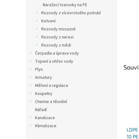
n
Naražecí tvarovky na PE
e
Rozvody z vícevrstvého potrubí
l
Kotvení
Rozvody mosazné
Rozvody z nerezi
Rozvody z mědi
Čerpadla a úprava vody
Topení a ohřev vody
Souvi
Plyn
Armatury
Měření a regulace
Koupelny
Chemie a těsnění
Nářadí
Kanalizace
Klimatizace
LDPE 
10 PE