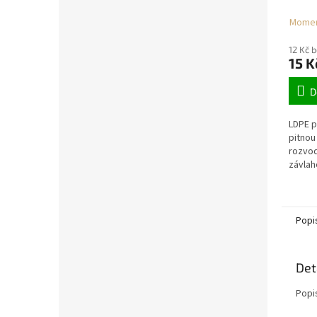
(150m
Momen
12 Kč 
15 K
D
LDPE p
pitnou
rozvod
závlah
chráni
Popi
Det
Popi