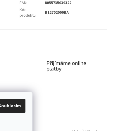
EAN
:
8055735039322
Kód
B12702000BA
produktu
:
Přijímáme online
platby
Souhlasím