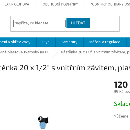
JAK NAKUPOVAT
OBCHODNÍ PODMÍNKY
PODMÍNKY OCHRANY OS
HLEDAT
pení a ohřev vody
Plyn
Armatury
Měření a regulace
rné plastové tvarovky na PE
Nástěnka 20 x 1/2" s vnitřním závitem, pl
ěnka 20 x 1/2" s vnitřním závitem, pla
120
99 Kč be
Měrná
Skla
cena:
Můžeme d