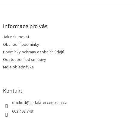
Z
á
p
a
Informace pro vás
t
Jak nakupovat
í
Obchodní podmínky
Podmínky ochrany osobních údajů
Odstoupení od smlouvy
Moje objednávka
Kontakt
obchod
@
instalatercentrum.cz
603 408 749