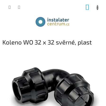
Přejít
NÁKUP
na
obsah
KOŠÍK
Koleno WO 32 x 32 svěrné, plast