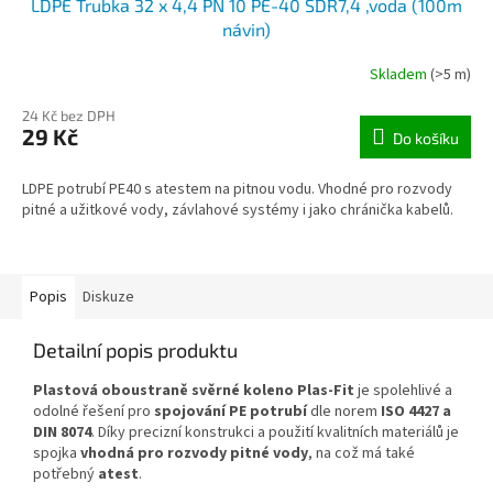
LDPE Trubka 32 x 4,4 PN 10 PE-40 SDR7,4 ,voda (100m
návin)
Skladem
(>5 m)
24 Kč bez DPH
29 Kč
Do košíku
LDPE potrubí PE40 s atestem na pitnou vodu. Vhodné pro rozvody
pitné a užitkové vody, závlahové systémy i jako chránička kabelů.
Popis
Diskuze
Detailní popis produktu
Plastová oboustraně svěrné koleno Plas-Fit
je spolehlivé a
odolné řešení pro
spojování PE potrubí
dle norem
ISO 4427 a
DIN 8074
. Díky precizní konstrukci a použití kvalitních materiálů je
spojka
vhodná pro rozvody pitné vody
, na což má také
potřebný
atest
.