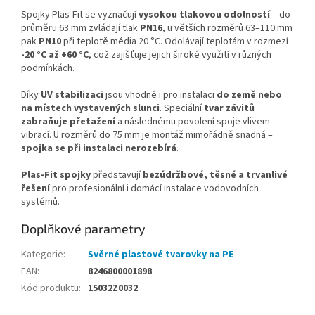
Spojky Plas-Fit se vyznačují
vysokou tlakovou odolností
– do
průměru 63 mm zvládají tlak
PN16
, u větších rozměrů 63–110 mm
pak
PN10
při teplotě média 20 °C. Odolávají teplotám v rozmezí
-20 °C až +60 °C
, což zajišťuje jejich široké využití v různých
podmínkách.
Díky
UV stabilizaci
jsou vhodné i pro instalaci
do země nebo
na místech vystavených slunci
. Speciální
tvar závitů
zabraňuje přetažení
a následnému povolení spoje vlivem
vibrací. U rozměrů do 75 mm je montáž mimořádně snadná –
spojka se při instalaci nerozebírá
.
Plas-Fit spojky
představují
bezúdržbové, těsné a trvanlivé
řešení
pro profesionální i domácí instalace vodovodních
systémů.
Doplňkové parametry
Kategorie
:
Svěrné plastové tvarovky na PE
EAN
:
8246800001898
Kód produktu
:
15032Z0032