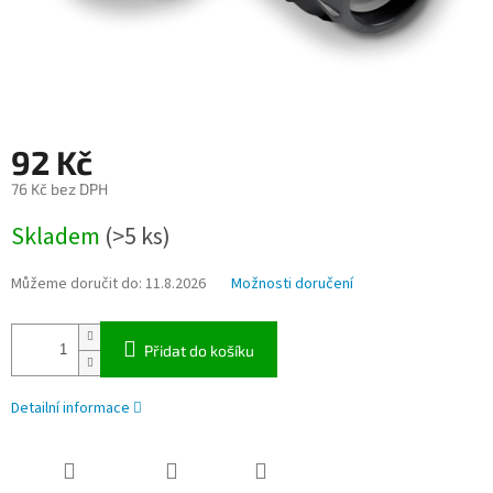
92 Kč
76 Kč bez DPH
Měrná
Skladem
(>5 ks)
cena:
Můžeme doručit do:
11.8.2026
Možnosti doručení
Přidat do košíku
Detailní informace