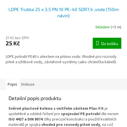
LDPE Trubka 25 x 3,5 PN 10 PE-40 SDR7,4 ,voda (150m
návin)
Skladem
(>5 m)
21 Kč bez DPH
25 Kč
Do košíku
LDPE potrubí PE40 s atestem na pitnou vodu. Vhodné pro rozvody
pitné a užitkové vody, závlahové systémy i jako chránička kabelů.
Popis
Diskuze
Detailní popis produktu
Svěrné plastové koleno s vnitřním závitem Plas-Fit
je
spolehlivé a odolné řešení pro
spojování PE potrubí
dle norem
ISO 4427 a DIN 8074
. Díky precizní konstrukci a použití kvalitních
materiálů je spojka
vhodná pro rozvody pitné vody
, na což