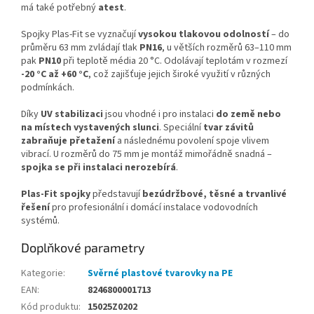
má také potřebný
atest
.
Spojky Plas-Fit se vyznačují
vysokou tlakovou odolností
– do
průměru 63 mm zvládají tlak
PN16
, u větších rozměrů 63–110 mm
pak
PN10
při teplotě média 20 °C. Odolávají teplotám v rozmezí
-20 °C až +60 °C
, což zajišťuje jejich široké využití v různých
podmínkách.
Díky
UV stabilizaci
jsou vhodné i pro instalaci
do země nebo
na místech vystavených slunci
. Speciální
tvar závitů
zabraňuje přetažení
a následnému povolení spoje vlivem
vibrací. U rozměrů do 75 mm je montáž mimořádně snadná –
spojka se při instalaci nerozebírá
.
Plas-Fit spojky
představují
bezúdržbové, těsné a trvanlivé
řešení
pro profesionální i domácí instalace vodovodních
systémů.
Doplňkové parametry
Kategorie
:
Svěrné plastové tvarovky na PE
EAN
:
8246800001713
Kód produktu
:
15025Z0202