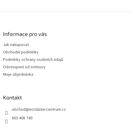
Z
á
p
a
Informace pro vás
t
Jak nakupovat
í
Obchodní podmínky
Podmínky ochrany osobních údajů
Odstoupení od smlouvy
Moje objednávka
Kontakt
obchod
@
instalatercentrum.cz
603 408 749