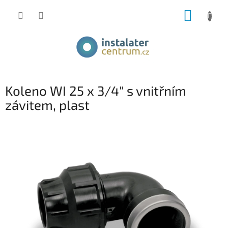
Přejít
NÁKUP
na
obsah
KOŠÍK
Koleno WI 25 x 3/4" s vnitřním
závitem, plast