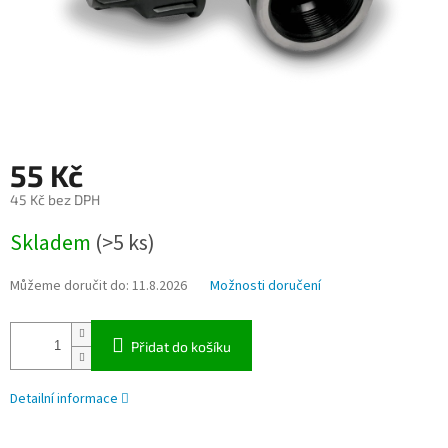
55 Kč
45 Kč bez DPH
Měrná
Skladem
(>5 ks)
cena:
Můžeme doručit do:
11.8.2026
Možnosti doručení
Přidat do košíku
Detailní informace