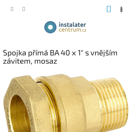
Přejít
NÁKUP
na
obsah
KOŠÍK
Spojka přímá BA 40 x 1" s vnějším
závitem, mosaz