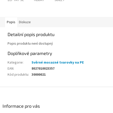
ZEPTAT SE
HLÍDAT
SDÍLET
Popis
Diskuze
Detailní popis produktu
Popis produktu není dostupný
Doplňkové parametry
Kategorie
:
Svěrné mosazné tvarovky na PE
EAN
:
8027010023357
Kód produktu
:
30000021
Z
á
p
a
Informace pro vás
t