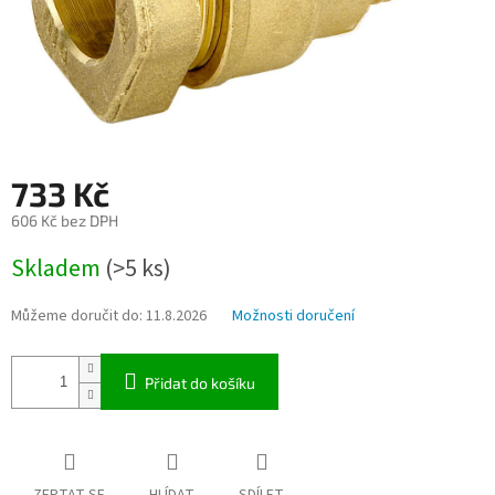
733 Kč
606 Kč bez DPH
Měrná
Skladem
(>5 ks)
cena:
Můžeme doručit do:
11.8.2026
Možnosti doručení
Přidat do košíku