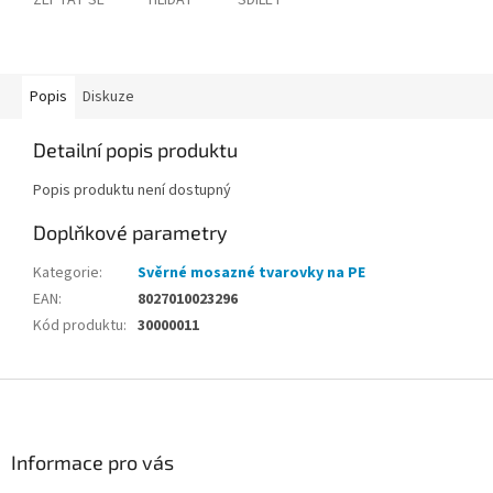
ZEPTAT SE
HLÍDAT
SDÍLET
Popis
Diskuze
Detailní popis produktu
Popis produktu není dostupný
Doplňkové parametry
Kategorie
:
Svěrné mosazné tvarovky na PE
EAN
:
8027010023296
Kód produktu
:
30000011
Z
á
p
a
Informace pro vás
t