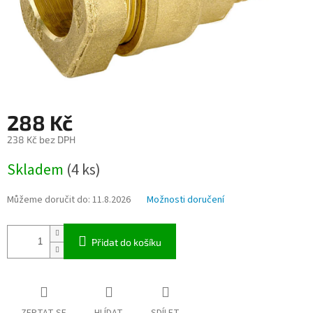
288 Kč
238 Kč bez DPH
Měrná
Skladem
(4 ks)
cena:
Můžeme doručit do:
11.8.2026
Možnosti doručení
Přidat do košíku