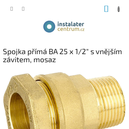
Přejít
NÁKUP
na
obsah
KOŠÍK
Spojka přímá BA 25 x 1/2" s vnějším
závitem, mosaz