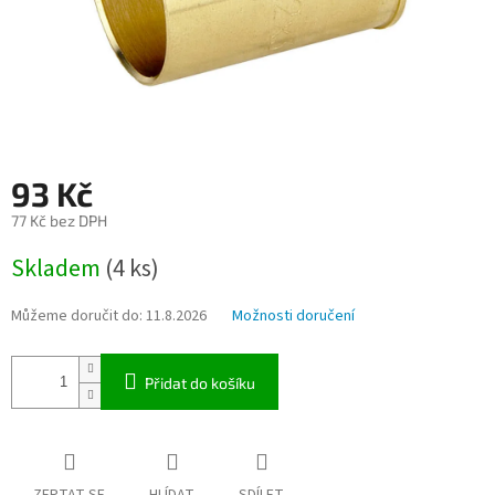
93 Kč
77 Kč bez DPH
Měrná
Skladem
(4 ks)
cena:
Můžeme doručit do:
11.8.2026
Možnosti doručení
Přidat do košíku