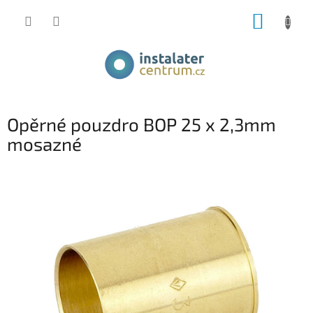
Přejít
NÁKUP
na
obsah
KOŠÍK
Opěrné pouzdro BOP 25 x 2,3mm
mosazné