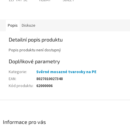
ZEPTAT SE
HLÍDAT
SDÍLET
Popis
Diskuze
Detailní popis produktu
Popis produktu není dostupný
Doplňkové parametry
Kategorie
:
Svěrné mosazné tvarovky na PE
EAN
:
8027010027348
Kód produktu
:
62000006
Z
á
p
a
Informace pro vás
t