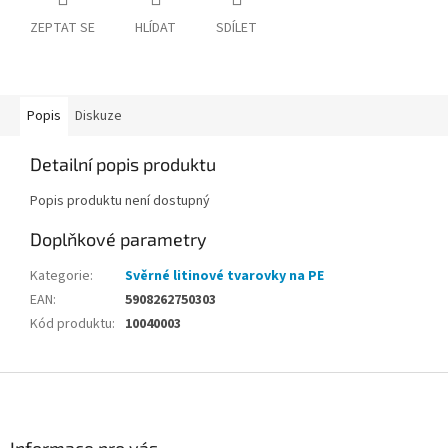
ZEPTAT SE
HLÍDAT
SDÍLET
Popis
Diskuze
Detailní popis produktu
Popis produktu není dostupný
Doplňkové parametry
Kategorie
:
Svěrné litinové tvarovky na PE
EAN
:
5908262750303
Kód produktu
:
10040003
Z
á
p