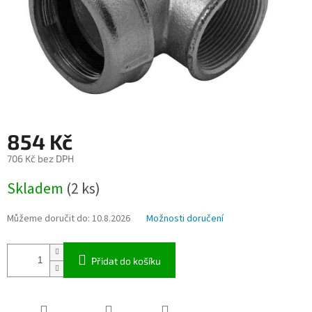
854 Kč
706 Kč bez DPH
Měrná
Skladem
(2 ks)
cena:
Můžeme doručit do:
10.8.2026
Možnosti doručení
Přidat do košíku