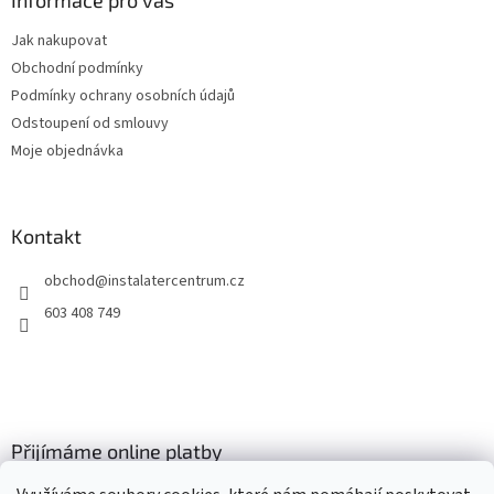
a
Informace pro vás
t
Jak nakupovat
í
Obchodní podmínky
Podmínky ochrany osobních údajů
Odstoupení od smlouvy
Moje objednávka
Kontakt
obchod
@
instalatercentrum.cz
603 408 749
Přijímáme online platby