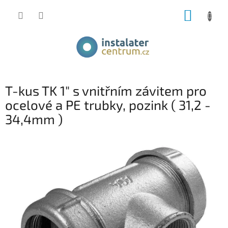
Přejít
NÁKUP
na
obsah
KOŠÍK
T-kus TK 1" s vnitřním závitem pro
ocelové a PE trubky, pozink ( 31,2 -
34,4mm )