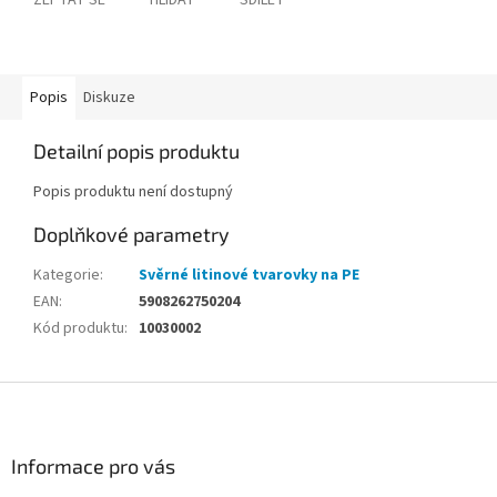
ZEPTAT SE
HLÍDAT
SDÍLET
Popis
Diskuze
Detailní popis produktu
Popis produktu není dostupný
Doplňkové parametry
Kategorie
:
Svěrné litinové tvarovky na PE
EAN
:
5908262750204
Kód produktu
:
10030002
Z
á
p
a
Informace pro vás
t