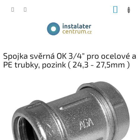
Přejít
NÁKUP
na
obsah
KOŠÍK
Spojka svěrná OK 3/4" pro ocelové a
PE trubky, pozink ( 24,3 - 27,5mm )