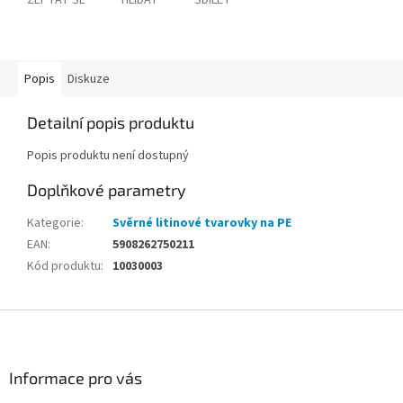
ZEPTAT SE
HLÍDAT
SDÍLET
Popis
Diskuze
Detailní popis produktu
Popis produktu není dostupný
Doplňkové parametry
Kategorie
:
Svěrné litinové tvarovky na PE
EAN
:
5908262750211
Kód produktu
:
10030003
Z
á
p
a
Informace pro vás
t