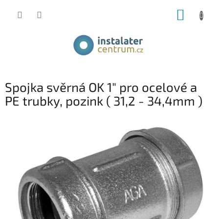
Přejít
NÁKUP
na
obsah
KOŠÍK
Spojka svěrná OK 1" pro ocelové a
PE trubky, pozink ( 31,2 - 34,4mm )