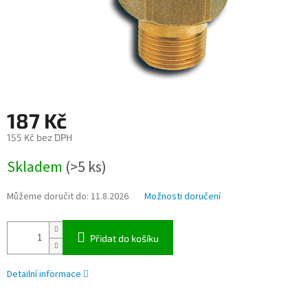
187 Kč
155 Kč bez DPH
Měrná
Skladem
(>5 ks)
cena:
Můžeme doručit do:
11.8.2026
Možnosti doručení
Přidat do košíku
Detailní informace