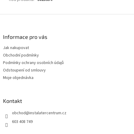
Z
á
p
a
Informace pro vás
t
Jak nakupovat
í
Obchodní podmínky
Podmínky ochrany osobních údajů
Odstoupení od smlouvy
Moje objednávka
Kontakt
obchod
@
instalatercentrum.cz
603 408 749