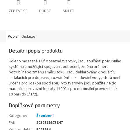
ZEPTAT SE
HLÍDAT
SDÍLET
Popis
Diskuze
Detailní popis produktu
Koleno mosazné 1/2"Mosazné tvarovky jsou součásti potrubního
systému umožňující spojování, odbočení, změnu průměru
potrubí nebo změnu směru toku. Jsou deklarovány k použití v
instalacích pro dopravu, rozvádění a skladovánÍ vody, která není
určena pro lidskou spotřebu.Tyto tvarovky jsou použitelné do
maximální provozní teploty 110°C a pro maximální provozní tlak
10 bar (do 1"1/2).
Doplňkové parametry
Kategorie
:
Šroubení
EAN
:
8032869573847
Kód produktu
:
5023534