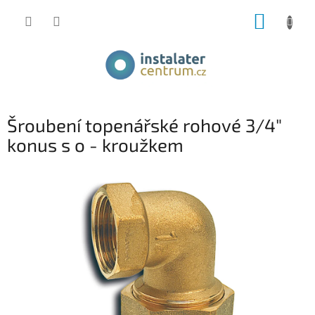
Přejít
NÁKUP
na
obsah
KOŠÍK
Šroubení topenářské rohové 3/4"
konus s o - kroužkem