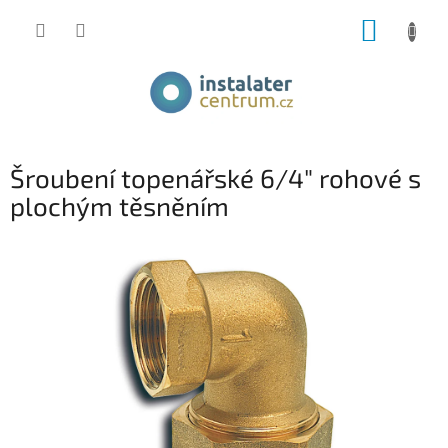
Přejít
NÁKUP
na
obsah
KOŠÍK
Šroubení topenářské 6/4" rohové s
plochým těsněním