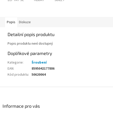
ZEPTAT SE
HLÍDAT
SDÍLET
Popis
Diskuze
Detailní popis produktu
Popis produktu není dostupný
Doplňkové parametry
Kategorie
:
Šroubení
EAN
:
8595042177886
Kód produktu
:
50620064
Z
á
p
a
Informace pro vás
t