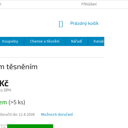
OBNÍCH ÚDAJŮ
ODSTOUPENÍ OD SMLOUVY
Přihlášení
MOJE OBJEDNÁVKA
NÁKUPNÍ
Prázdný košík
KOŠÍK
Koupelny
Chemie a těsnění
Nářadí
Kanalizace
Kl
ým těsněním
 Kč
ez DPH
dem
(>5 ks)
oručit do:
11.8.2026
Možnosti doručení