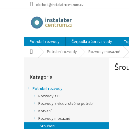
Přejít
obchod@instalatercentrum.cz
na
obsah
Potrubní rozvody
Čerpadla a úprava vody
To
Domů
Potrubní rozvody
Rozvody mosazné
P
Šro
o
Přeskočit
s
Kategorie
kategorie
t
r
Potrubní rozvody
a
Rozvody z PE
n
Rozvody z vícevrstvého potrubí
n
í
Kotvení
p
Rozvody mosazné
a
Šroubení