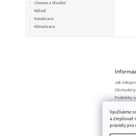
Chemie a těsnění
Nářadí
Kanalizace
Klimatizace
Z
á
p
a
t
Informac
í
Jak nakupo
Obchodní 
Podmínky o
údajů
Odstoupení
Využíváme s
a zlepšovat 
Moje objed
pravidly pro