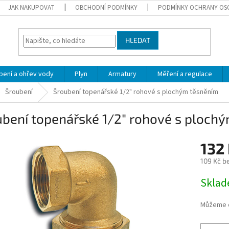
JAK NAKUPOVAT
OBCHODNÍ PODMÍNKY
PODMÍNKY OCHRANY OS
HLEDAT
pení a ohřev vody
Plyn
Armatury
Měření a regulace
Šroubení
Šroubení topenářské 1/2" rohové s plochým těsněním
ubení topenářské 1/2" rohové s ploch
132
109 Kč b
Měrná
Skla
cena:
Můžeme d