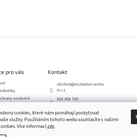
e pro vás
Kontakt
vat
obchod
@
instalatercentru
m.cz
podmínky
chrany osobních
603 408 749
 od smlouvy
oubory cookies, které nám pomáhají poskytovat
naše služby. Používáním tohoto webu souhlasíte s našimi
návka
 cookies
. Více informací
zde
.