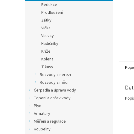
n
Redukce
e
Prodloužení
l
Zátky
Víčka
Vsuvky
Hadičníky
Kříže
Kolena
T-kusy
Popi
Rozvody z nerezi
Rozvody z mědi
Det
Čerpadla a úprava vody
Topení a ohřev vody
Popi
Plyn
Armatury
Měření a regulace
Koupelny