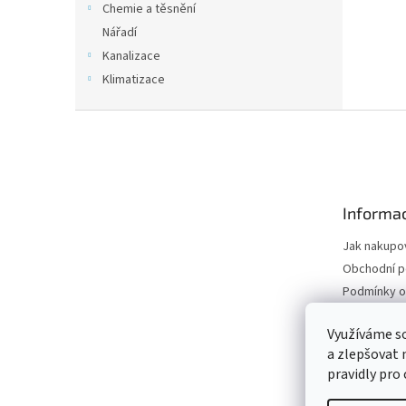
Chemie a těsnění
Nářadí
Kanalizace
Klimatizace
Z
á
p
a
t
Informac
í
Jak nakupo
Obchodní 
Podmínky o
údajů
Odstoupení
Využíváme s
a zlepšovat 
Moje objed
pravidly pro