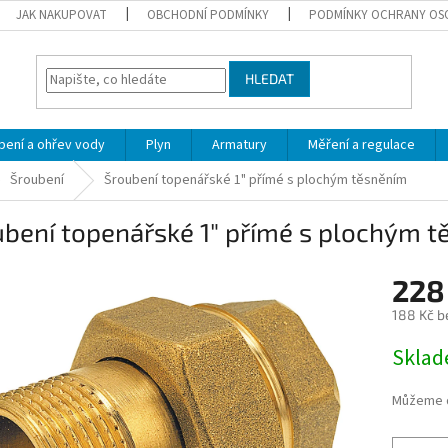
JAK NAKUPOVAT
OBCHODNÍ PODMÍNKY
PODMÍNKY OCHRANY OS
HLEDAT
pení a ohřev vody
Plyn
Armatury
Měření a regulace
Šroubení
Šroubení topenářské 1" přímé s plochým těsněním
bení topenářské 1" přímé s plochým 
228
188 Kč b
Měrná
Skla
cena:
Můžeme d