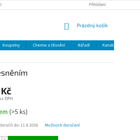
OBNÍCH ÚDAJŮ
ODSTOUPENÍ OD SMLOUVY
Přihlášení
MOJE OBJEDNÁVKA
NÁKUPNÍ
Prázdný košík
KOŠÍK
Koupelny
Chemie a těsnění
Nářadí
Kanalizace
Kl
těsněním
 Kč
ez DPH
dem
(>5 ks)
oručit do:
11.8.2026
Možnosti doručení