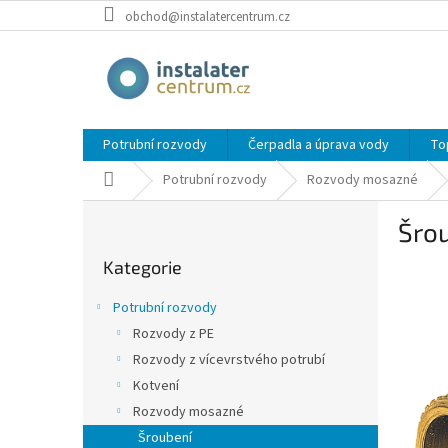
Přejít
obchod@instalatercentrum.cz
na
obsah
Potrubní rozvody
Čerpadla a úprava vody
To
Domů
Potrubní rozvody
Rozvody mosazné
P
Šrou
o
Přeskočit
s
Kategorie
kategorie
t
r
Potrubní rozvody
a
Rozvody z PE
n
Rozvody z vícevrstvého potrubí
n
í
Kotvení
p
Rozvody mosazné
a
Šroubení