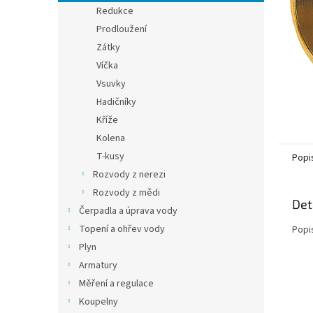
n
Redukce
e
Prodloužení
l
Zátky
Víčka
Vsuvky
Hadičníky
Kříže
Kolena
T-kusy
Popi
Rozvody z nerezi
Rozvody z mědi
Det
Čerpadla a úprava vody
Topení a ohřev vody
Popi
Plyn
Armatury
Měření a regulace
Koupelny