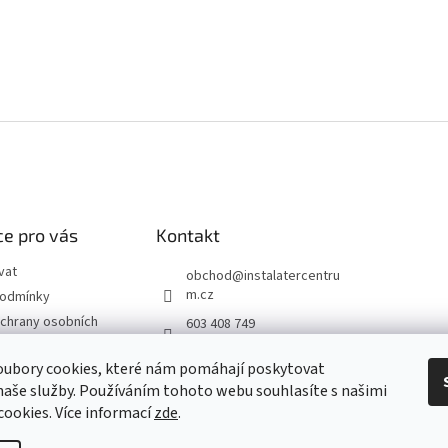
e pro vás
Kontakt
vat
obchod
@
instalatercentru
m.cz
podmínky
chrany osobních
603 408 749
 od smlouvy
oubory cookies, které nám pomáhají poskytovat
naše služby. Používáním tohoto webu souhlasíte s našimi
návka
 cookies
. Více informací
zde
.