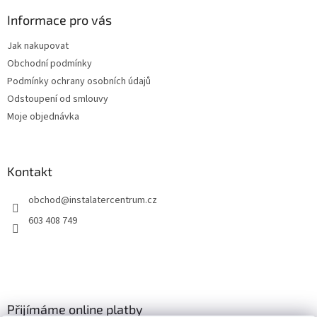
p
a
Informace pro vás
t
Jak nakupovat
í
Obchodní podmínky
Podmínky ochrany osobních údajů
Odstoupení od smlouvy
Moje objednávka
Kontakt
obchod
@
instalatercentrum.cz
603 408 749
Přijímáme online platby