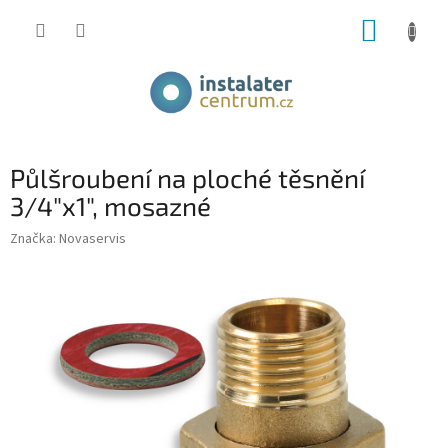
Přejít
NÁKUP
na
obsah
KOŠÍK
Půlšroubení na ploché těsnění
3/4"x1", mosazné
Značka:
Novaservis