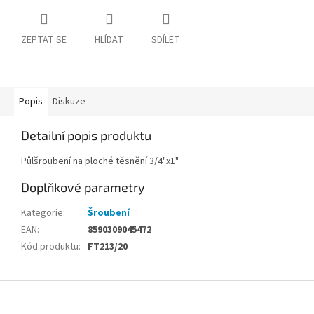
ZEPTAT SE
HLÍDAT
SDÍLET
Popis
Diskuze
Detailní popis produktu
Půlšroubení na ploché těsnění 3/4"x1"
Doplňkové parametry
Kategorie
:
Šroubení
EAN
:
8590309045472
Kód produktu
:
FT213/20
Z
á