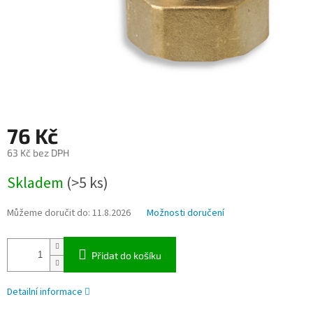
76 Kč
63 Kč bez DPH
Měrná
Skladem
(>5 ks)
cena:
Můžeme doručit do:
11.8.2026
Možnosti doručení
Přidat do košíku
Detailní informace