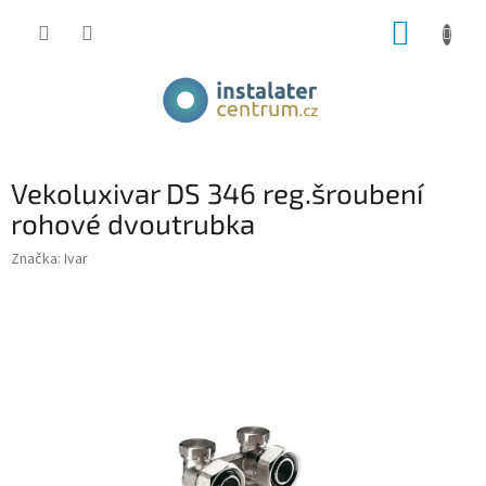
Přejít
NÁKUP
na
obsah
KOŠÍK
Vekoluxivar DS 346 reg.šroubení
rohové dvoutrubka
Značka:
Ivar