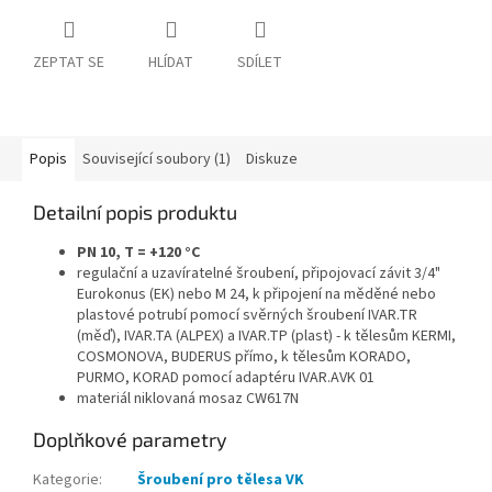
ZEPTAT SE
HLÍDAT
SDÍLET
Popis
Související soubory (1)
Diskuze
Detailní popis produktu
PN 10, T = +120 °C
regulační a uzavíratelné šroubení, připojovací závit 3/4"
Eurokonus (EK) nebo M 24, k připojení na měděné nebo
plastové potrubí pomocí svěrných šroubení IVAR.TR
(měď), IVAR.TA (ALPEX) a IVAR.TP (plast) - k tělesům KERMI,
COSMONOVA, BUDERUS přímo, k tělesům KORADO,
PURMO, KORAD pomocí adaptéru IVAR.AVK 01
materiál niklovaná mosaz CW617N
Doplňkové parametry
Kategorie
:
Šroubení pro tělesa VK