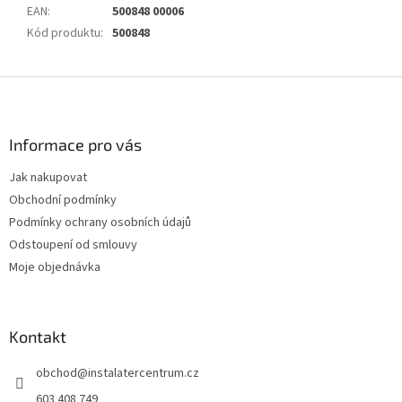
EAN
:
500848 00006
Kód produktu
:
500848
Z
á
p
a
Informace pro vás
t
Jak nakupovat
í
Obchodní podmínky
Podmínky ochrany osobních údajů
Odstoupení od smlouvy
Moje objednávka
Kontakt
obchod
@
instalatercentrum.cz
603 408 749