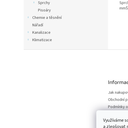
Sprc
Sprchy
mmŠí
Pisoáry
Chemie a těsnění
Nářadí
Kanalizace
Klimatizace
Z
á
p
a
t
Informac
í
Jak nakupo
Obchodní 
Podmínky o
údajů
Odstoupení
Využíváme s
a zlepšovat 
Moje objed