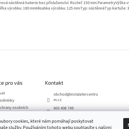
hová nástěnná baterie bez příslušenství. Rozteč 150 mm.ParametryVýška v
řka výrobku: 180 mmHloubka výrobku: 125 mmTyp: nástěnnáTyp kartuše: 
e pro vás
Kontakt
vat
obchod
@
instalatercentru
m.cz
podmínky
chrany osobních
603 408 749
 od smlouvy
oubory cookies, které nám pomáhají poskytovat
naše služby. Používáním tohoto webu souhlasíte s našimi
návka