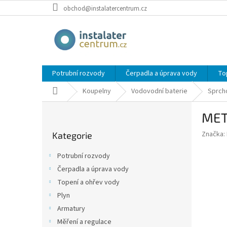
Přejít
obchod@instalatercentrum.cz
na
obsah
Potrubní rozvody
Čerpadla a úprava vody
To
Domů
Koupelny
Vodovodní baterie
Sprch
P
META
o
Přeskočit
s
Značka:
Kategorie
kategorie
t
r
Potrubní rozvody
a
Čerpadla a úprava vody
n
Topení a ohřev vody
n
í
Plyn
p
Armatury
a
Měření a regulace