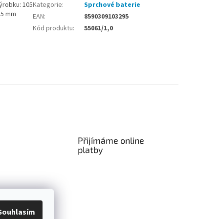
ýrobku: 105
Kategorie
:
Sprchové baterie
35 mm
EAN
:
8590309103295
Kód produktu
:
55061/1,0
Přijímáme online
platby
Souhlasím