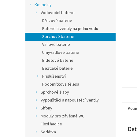
n
Koupelny
e
Vodovodní baterie
l
Dřezové baterie
Baterie a ventily na jednu vodu
Sprchové baterie
Vanové baterie
Umyvadlové baterie
Bidetové baterie
Beztlaké baterie
Příslušenství
Podomítková tělesa
Sprchové žlaby
Vypouštěcí a napouštěcí ventily
Sifony
Popi
Moduly pro závěsné WC
Flexi hadice
Det
Sedátka