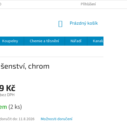
OBNÍCH ÚDAJŮ
ODSTOUPENÍ OD SMLOUVY
Přihlášení
MOJE OBJEDNÁVKA
NÁKUPNÍ
Prázdný košík
KOŠÍK
Koupelny
Chemie a těsnění
Nářadí
Kanalizace
Kl
m
ušenství, chrom
9 Kč
 bez DPH
dem
(2 ks)
oručit do:
11.8.2026
Možnosti doručení