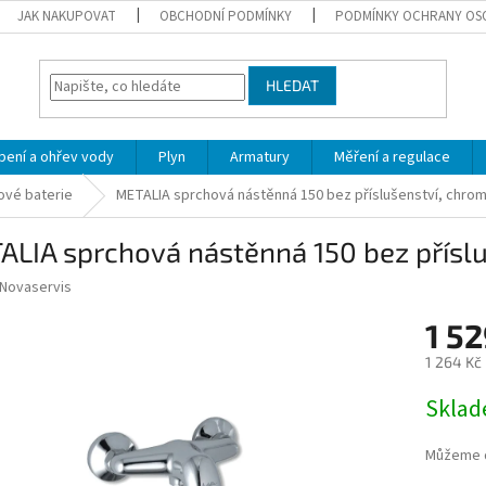
JAK NAKUPOVAT
OBCHODNÍ PODMÍNKY
PODMÍNKY OCHRANY OS
HLEDAT
pení a ohřev vody
Plyn
Armatury
Měření a regulace
ové baterie
METALIA sprchová nástěnná 150 bez příslušenství, chro
LIA sprchová nástěnná 150 bez přísl
Novaservis
1 52
1 264 Kč
Měrná
Skla
cena:
Můžeme d