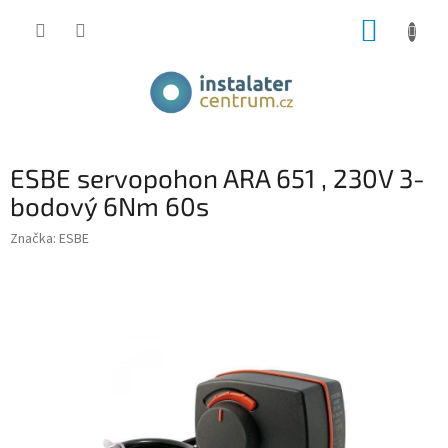
Přejít
NÁKUP
na
obsah
KOŠÍK
ESBE servopohon ARA 651 , 230V 3-
bodový 6Nm 60s
Značka:
ESBE