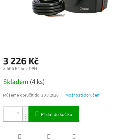
3 226 Kč
2 666 Kč bez DPH
Měrná
Skladem
(4 ks)
cena:
Můžeme doručit do:
10.8.2026
Možnosti doručení
Přidat do košíku