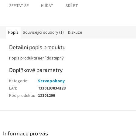
ZEPTAT SE
HLÍDAT
SDÍLET
Popis
Související soubory (1)
Diskuze
Detailní popis produktu
Popis produktu není dostupný
Doplňkové parametry
Kategorie
:
Servopohony
EAN
:
7330193034128
Kód produktu
:
12101200
Z
á
p
a
Informace pro vás