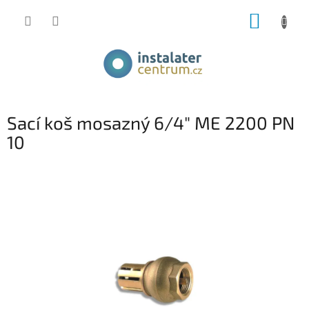
Přejít
NÁKUP
na
obsah
KOŠÍK
Sací koš mosazný 6/4" ME 2200 PN
10