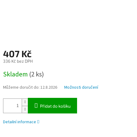
407 Kč
336 Kč bez DPH
Měrná
Skladem
(2 ks)
cena:
Můžeme doručit do:
12.8.2026
Možnosti doručení
Přidat do košíku
Detailní informace