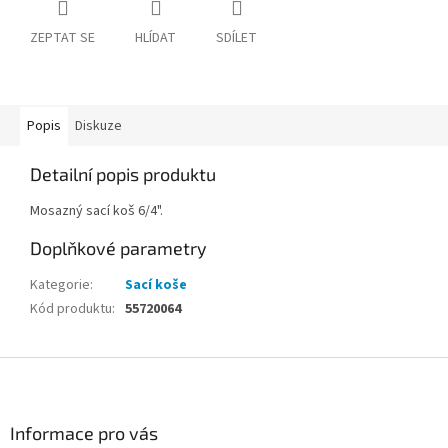
ZEPTAT SE
HLÍDAT
SDÍLET
Popis
Diskuze
Detailní popis produktu
Mosazný sací koš 6/4".
Doplňkové parametry
Kategorie
:
Sací koše
Kód produktu
:
55720064
Z
á
p
a
Informace pro vás