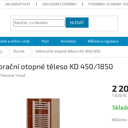
JAK NAKUPOVAT
OBCHODNÍ PODMÍNKY
PODMÍNKY OCHRANY OS
HLEDAT
pení a ohřev vody
Plyn
Armatury
Měření a regulace
ry
Rovné
Dekorační otopné těleso KD 450/1850
orační otopné těleso KD 450/1850
Thermal Trend
2 2
1 826 Kč
Měrná
Skla
cena:
Můžeme d