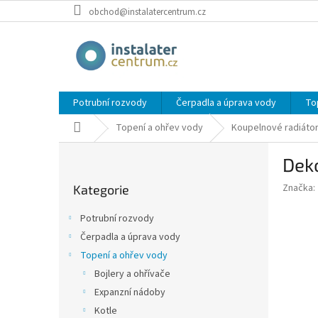
Přejít
obchod@instalatercentrum.cz
na
obsah
Potrubní rozvody
Čerpadla a úprava vody
To
Domů
Topení a ohřev vody
Koupelnové radiáto
P
Dek
o
Přeskočit
s
Značka:
Kategorie
kategorie
t
r
Potrubní rozvody
a
Čerpadla a úprava vody
n
Topení a ohřev vody
n
í
Bojlery a ohřívače
p
Expanzní nádoby
a
Kotle