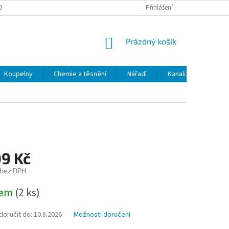
OBNÍCH ÚDAJŮ
ODSTOUPENÍ OD SMLOUVY
Přihlášení
MOJE OBJEDNÁVKA
NÁKUPNÍ
Prázdný košík
KOŠÍK
Koupelny
Chemie a těsnění
Nářadí
Kanalizace
Kl
09 Kč
 bez DPH
dem
(2 ks)
oručit do:
10.8.2026
Možnosti doručení