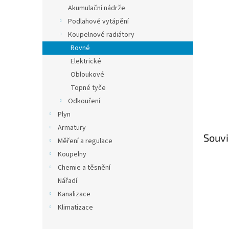
n
Akumulační nádrže
e
Podlahové vytápění
l
Koupelnové radiátory
Rovné
Elektrické
Obloukové
Topné tyče
Odkouření
Plyn
Armatury
Souvi
Měření a regulace
Koupelny
Chemie a těsnění
Nářadí
Kanalizace
Klimatizace