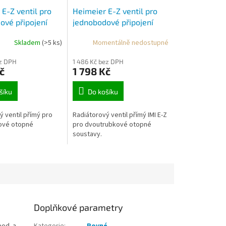
E-Z ventil pro
Heimeier E-Z ventil pro
ové připojení
jednobodové připojení
rohový
Skladem
(>5 ks)
Momentálně nedostupné
ez DPH
1 486 Kč bez DPH
č
1 798 Kč
šíku
Do košíku
ý ventil přímý pro
Radiátorový ventil přímý IMI E-Z
ové otopné
pro dvoutrubkové otopné
soustavy.
Doplňkové parametry