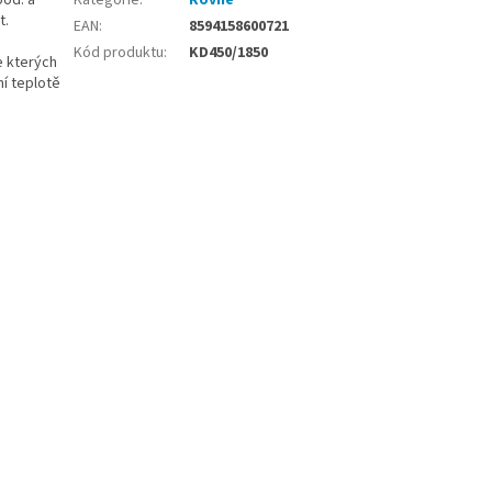
pod. a
Kategorie
:
Rovné
t.
EAN
:
8594158600721
Kód produktu
:
KD450/1850
e kterých
í teplotě