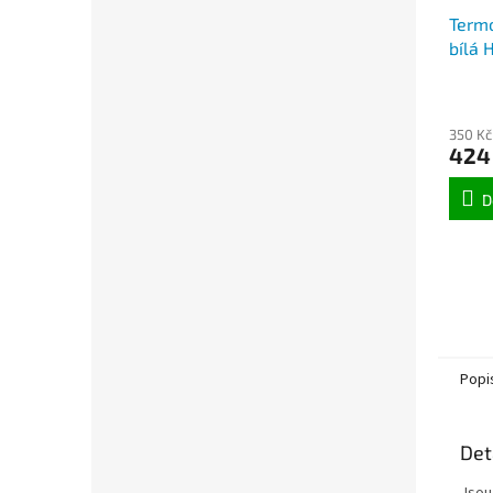
Termo
bílá 
350 Kč
424
D
Popi
Det