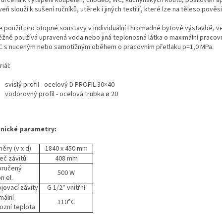
 určena k vytápění koupelen, chodeb, WC, kuchyňských koutů, posiloven a
eň slouží k sušení ručníků, utěrek i jiných textilií, které lze na těleso pověsi
je použít pro otopné soustavy v individuální i hromadné bytové výstavbě, v
ěžně používá upravená voda nebo jiná teplonosná látka o maximální pracovn
C s nuceným nebo samotížným oběhem o pracovním přetlaku p=1,0 MPa.
iál:
svislý profil - ocelový D PROFIL 30×40
vodorovný profil - ocelová trubka ø 20
nické parametry:
ěry (v x d)
1840 x 450 mm
eč závitů
408 mm
oručený
500 W
n el.
ojovací závity
G 1/2″ vnitřní
mální
110°C
ozní teplota