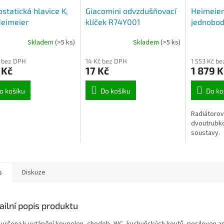
statická hlavice K,
Giacomini odvzdušňovací
Heimeier 
Heimeier
klíček R74Y001
jednobod
přímý
Skladem
(>5 ks)
Skladem
(>5 ks)
 bez DPH
14 Kč bez DPH
1 553 Kč b
 Kč
17 Kč
1 879 K
o košíku
Do košíku
Do ko
Radiátorov
dvoutrubk
soustavy.
s
Diskuze
ailní popis produktu