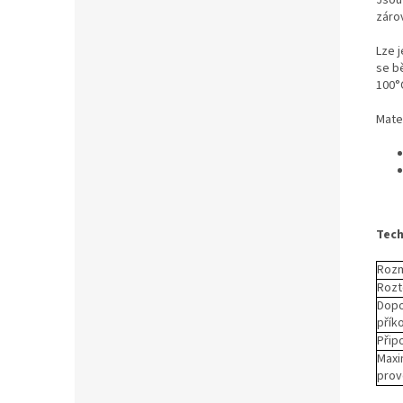
Jsou
zárov
Lze 
se b
100°
Mater
Tech
Rozm
Rozt
Dop
příko
Přip
Maxi
prov