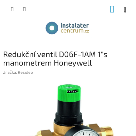
Přejít
NÁKUP
na
obsah
KOŠÍK
Redukční ventil D06F-1AM 1"s
manometrem Honeywell
Značka:
Resideo