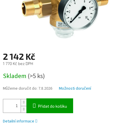
2 142 Kč
1 770 Kč bez DPH
Měrná
Skladem
(>5 ks)
cena:
Můžeme doručit do:
7.8.2026
Možnosti doručení
Přidat do košíku
Detailní informace