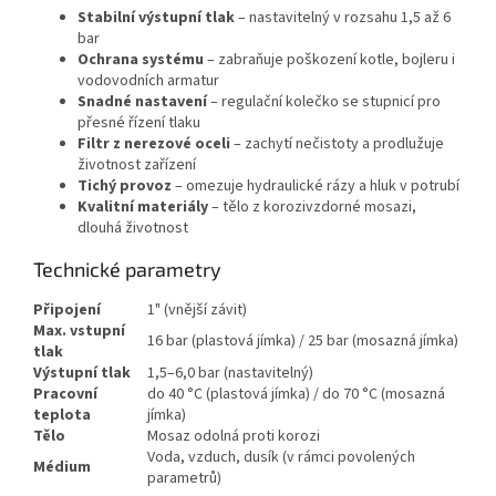
Stabilní výstupní tlak
– nastavitelný v rozsahu 1,5 až 6
bar
Ochrana systému
– zabraňuje poškození kotle, bojleru i
vodovodních armatur
Snadné nastavení
– regulační kolečko se stupnicí pro
přesné řízení tlaku
Filtr z nerezové oceli
– zachytí nečistoty a prodlužuje
životnost zařízení
Tichý provoz
– omezuje hydraulické rázy a hluk v potrubí
Kvalitní materiály
– tělo z korozivzdorné mosazi,
dlouhá životnost
Technické parametry
Připojení
1" (vnější závit)
Max. vstupní
16 bar (plastová jímka) / 25 bar (mosazná jímka)
tlak
Výstupní tlak
1,5–6,0 bar (nastavitelný)
Pracovní
do 40 °C (plastová jímka) / do 70 °C (mosazná
teplota
jímka)
Tělo
Mosaz odolná proti korozi
Voda, vzduch, dusík (v rámci povolených
Médium
parametrů)