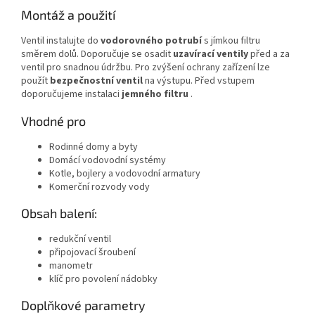
Montáž a použití
Ventil instalujte do
vodorovného potrubí
s jímkou filtru
směrem dolů. Doporučuje se osadit
uzavírací ventily
před a za
ventil pro snadnou údržbu. Pro zvýšení ochrany zařízení lze
použít
bezpečnostní ventil
na výstupu. Před vstupem
doporučujeme instalaci
jemného filtru
.
Vhodné pro
Rodinné domy a byty
Domácí vodovodní systémy
Kotle, bojlery a vodovodní armatury
Komerční rozvody vody
Obsah balení:
redukční ventil
připojovací šroubení
manometr
klíč pro povolení nádobky
Doplňkové parametry