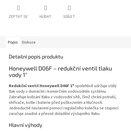
ZEPTAT SE
HLÍDAT
SDÍLET
Popis
Diskuze
Detailní popis produktu
Honeywell D06F – redukční ventil tlaku
vody 1"
Redukční ventil Honeywell D06F 1"
spolehlivě udržuje stálý
tlak vody v domácím i komerčním vodovodním systému.
Zabraňuje kolísání tlaku z vodovodní sítě, čímž chrání potrubí,
ohřívače, kotle i baterie před poškozením a hlučností.
Jednoduché nastavení pomocí regulačního kolečka se stupnicí
zaručuje snadné a přesné doladění výstupního tlaku.
Hlavní výhody