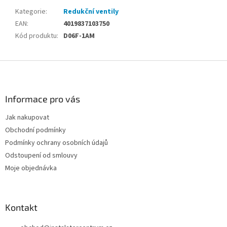
Kategorie
:
Redukční ventily
EAN
:
4019837103750
Kód produktu
:
D06F-1AM
Z
á
p
a
Informace pro vás
t
Jak nakupovat
í
Obchodní podmínky
Podmínky ochrany osobních údajů
Odstoupení od smlouvy
Moje objednávka
Kontakt