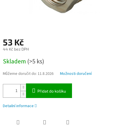
53 Kč
44 Kč bez DPH
Měrná
Skladem
(>5 ks)
cena:
Můžeme doručit do:
11.8.2026
Možnosti doručení
Přidat do košíku
Detailní informace