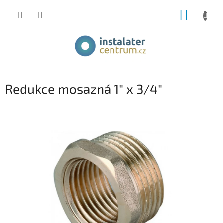
Přejít
NÁKUP
na
obsah
KOŠÍK
Redukce mosazná 1" x 3/4"