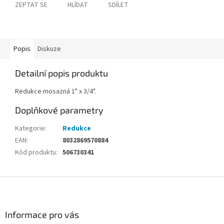
ZEPTAT SE
HLÍDAT
SDÍLET
Popis
Diskuze
Detailní popis produktu
Redukce mosazná 1" x 3/4".
Doplňkové parametry
Kategorie
:
Redukce
EAN
:
8032869570884
Kód produktu
:
506730341
Z
á
p
a
Informace pro vás