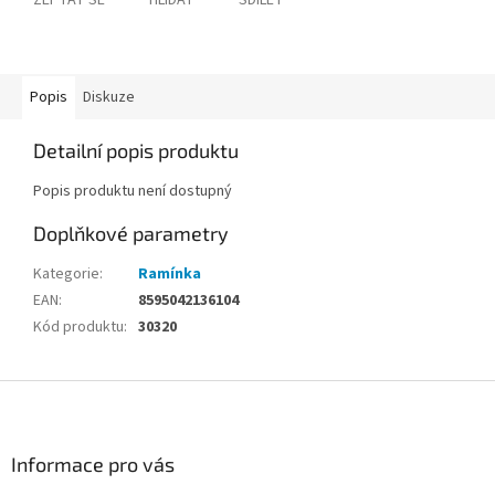
ZEPTAT SE
HLÍDAT
SDÍLET
Popis
Diskuze
Detailní popis produktu
Popis produktu není dostupný
Doplňkové parametry
Kategorie
:
Ramínka
EAN
:
8595042136104
Kód produktu
:
30320
Z
á
p
a
Informace pro vás
t