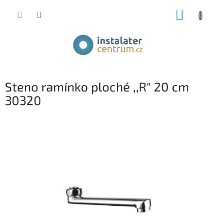
Přejít
NÁKUP
na
obsah
KOŠÍK
Steno ramínko ploché ,,R" 20 cm
30320