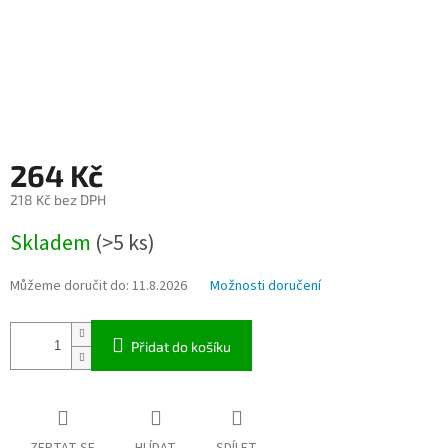
264 Kč
218 Kč bez DPH
Měrná
Skladem
(>5 ks)
cena:
Můžeme doručit do:
11.8.2026
Možnosti doručení
Přidat do košíku