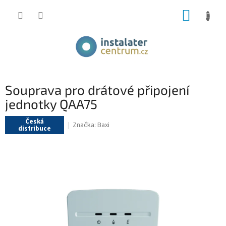
Přejít
NÁKUP
na
obsah
KOŠÍK
Souprava pro drátové připojení
jednotky QAA75
Česká
Značka:
Baxi
distribuce