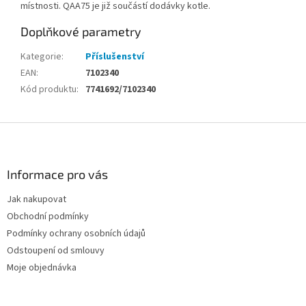
místnosti. QAA75 je již součástí dodávky kotle.
Doplňkové parametry
Kategorie
:
Příslušenství
EAN
:
7102340
Kód produktu
:
7741692/7102340
Z
á
p
a
Informace pro vás
t
Jak nakupovat
í
Obchodní podmínky
Podmínky ochrany osobních údajů
Odstoupení od smlouvy
Moje objednávka