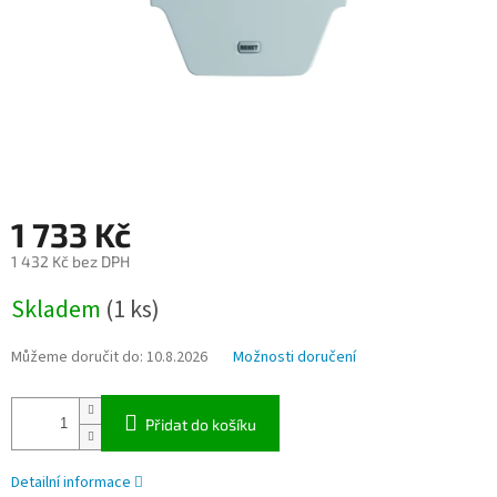
1 733 Kč
1 432 Kč bez DPH
Měrná
Skladem
(1 ks)
cena:
Můžeme doručit do:
10.8.2026
Možnosti doručení
Přidat do košíku
Detailní informace