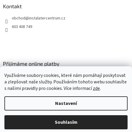
Kontakt
obchod
@
instalatercentrum.cz
603 408 749
Přijímáme online platby
Využíváme soubory cookies, které nám pomáhají poskytovat
a zlepšovat naše služby. Používáním tohoto webu souhlasíte
s našimi pravidly pro cookies
. Více informací
zde
.
Nastavení
Vytvořil Shoptet
Souhlasím
Copyright 2026
instalatercentrum.cz
. Všechna práva vyhrazena.