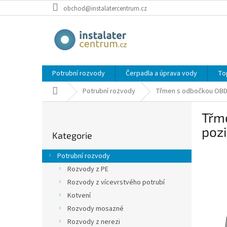
Přejít
obchod@instalatercentrum.cz
na
obsah
Potrubní rozvody
Čerpadla a úprava vody
To
Domů
Potrubní rozvody
Třmen s odbočkou OBD 6/
P
Třme
o
Přeskočit
s
pozi
Kategorie
kategorie
t
r
Potrubní rozvody
a
Rozvody z PE
n
Rozvody z vícevrstvého potrubí
n
í
Kotvení
p
Rozvody mosazné
a
Rozvody z nerezi