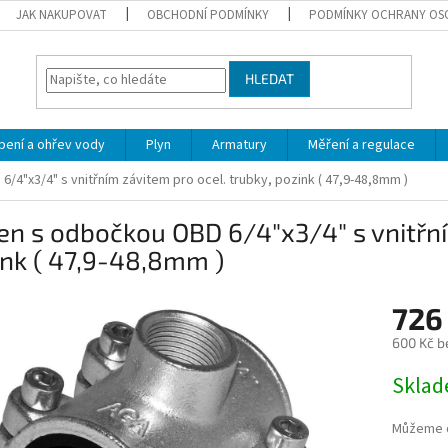
JAK NAKUPOVAT
OBCHODNÍ PODMÍNKY
PODMÍNKY OCHRANY OS
HLEDAT
pení a ohřev vody
Plyn
Armatury
Měření a regulace
4"x3/4" s vnitřním závitem pro ocel. trubky, pozink ( 47,9-48,8mm )
n s odbočkou OBD 6/4"x3/4" s vnitřní
nk ( 47,9-48,8mm )
726
600 Kč b
Měrná
Skla
cena:
Můžeme d