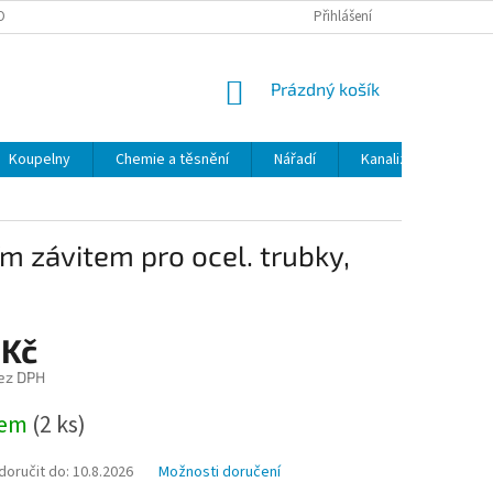
OBNÍCH ÚDAJŮ
ODSTOUPENÍ OD SMLOUVY
Přihlášení
MOJE OBJEDNÁVKA
NÁKUPNÍ
Prázdný košík
KOŠÍK
Koupelny
Chemie a těsnění
Nářadí
Kanalizace
Kl
m závitem pro ocel. trubky,
 Kč
ez DPH
dem
(2 ks)
oručit do:
10.8.2026
Možnosti doručení