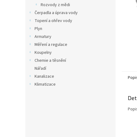
n
Rozvody z mědi
e
Čerpadla a úprava vody
l
Topení a ohřev vody
Plyn
Armatury
Měření a regulace
Koupelny
Chemie a těsnění
Nářadí
Kanalizace
Popi
Klimatizace
Det
Popi