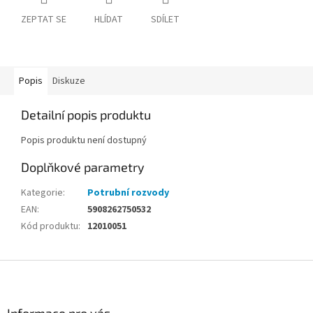
ZEPTAT SE
HLÍDAT
SDÍLET
Popis
Diskuze
Detailní popis produktu
Popis produktu není dostupný
Doplňkové parametry
Kategorie
:
Potrubní rozvody
EAN
:
5908262750532
Kód produktu
:
12010051
Z
á
p