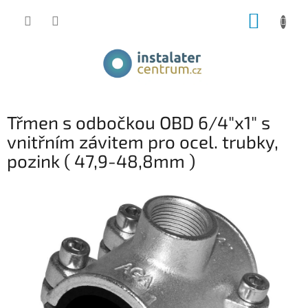
Přejít
NÁKUP
na
obsah
KOŠÍK
Třmen s odbočkou OBD 6/4"x1" s
vnitřním závitem pro ocel. trubky,
pozink ( 47,9-48,8mm )