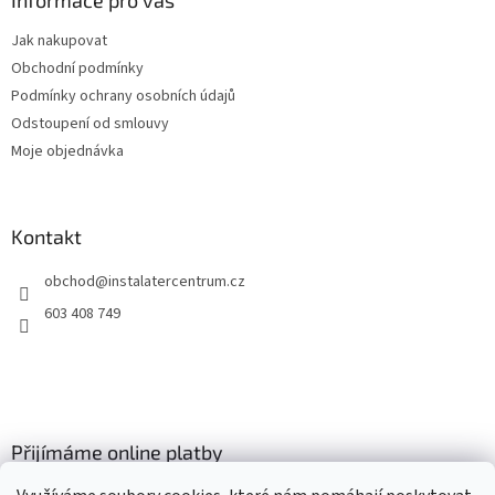
a
Informace pro vás
t
Jak nakupovat
í
Obchodní podmínky
Podmínky ochrany osobních údajů
Odstoupení od smlouvy
Moje objednávka
Kontakt
obchod
@
instalatercentrum.cz
603 408 749
Přijímáme online platby