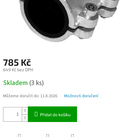
785 Kč
649 Kč bez DPH
Měrná
Skladem
(3 ks)
cena:
Můžeme doručit do:
11.8.2026
Možnosti doručení
Přidat do košíku