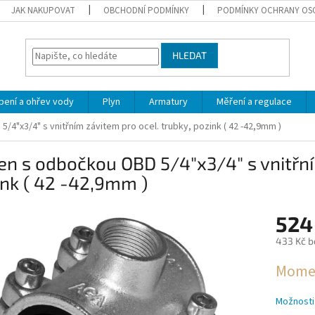
JAK NAKUPOVAT
OBCHODNÍ PODMÍNKY
PODMÍNKY OCHRANY OS
HLEDAT
pení a ohřev vody
Plyn
Armatury
Měření a regulace
4"x3/4" s vnitřním závitem pro ocel. trubky, pozink ( 42 -42,9mm )
n s odbočkou OBD 5/4"x3/4" s vnitřní
nk ( 42 -42,9mm )
524
433 Kč b
Měrná
Momen
cena:
Možnosti