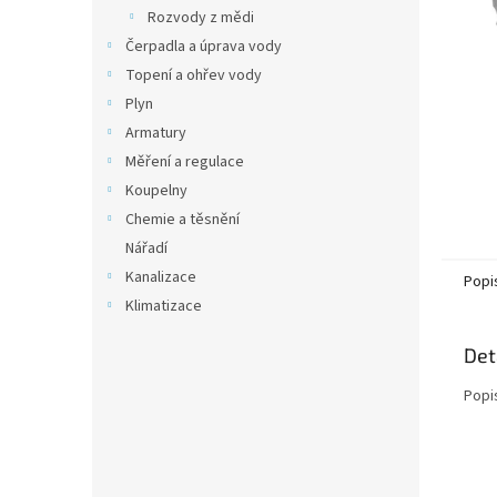
n
Rozvody z mědi
e
Čerpadla a úprava vody
l
Topení a ohřev vody
Plyn
Armatury
Měření a regulace
Koupelny
Chemie a těsnění
Nářadí
Kanalizace
Popi
Klimatizace
Det
Popi