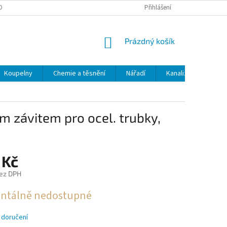
OBNÍCH ÚDAJŮ
ODSTOUPENÍ OD SMLOUVY
Přihlášení
MOJE OBJEDNÁVKA
NÁKUPNÍ
Prázdný košík
KOŠÍK
Koupelny
Chemie a těsnění
Nářadí
Kanalizace
Kl
m závitem pro ocel. trubky,
 Kč
ez DPH
tálně nedostupné
 doručení