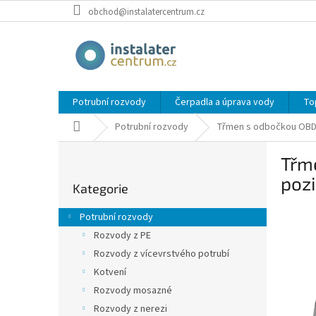
Přejít
obchod@instalatercentrum.cz
na
obsah
Potrubní rozvody
Čerpadla a úprava vody
To
Domů
Potrubní rozvody
Třmen s odbočkou OBD 5/
P
Třme
o
Přeskočit
s
pozi
Kategorie
kategorie
t
r
Potrubní rozvody
a
Rozvody z PE
n
Rozvody z vícevrstvého potrubí
n
í
Kotvení
p
Rozvody mosazné
a
Rozvody z nerezi