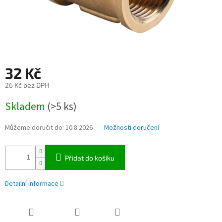
32 Kč
26 Kč bez DPH
Měrná
Skladem
(>5 ks)
cena:
Můžeme doručit do:
10.8.2026
Možnosti doručení
Přidat do košíku
Detailní informace