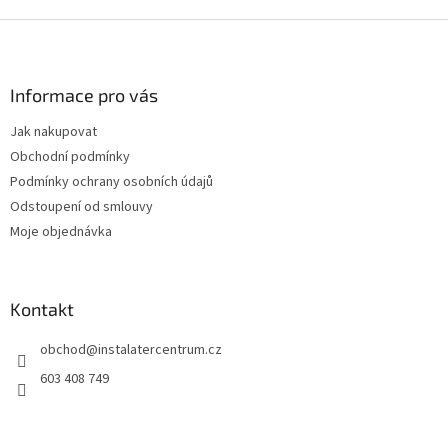
Z
á
p
a
Informace pro vás
t
Jak nakupovat
í
Obchodní podmínky
Podmínky ochrany osobních údajů
Odstoupení od smlouvy
Moje objednávka
Kontakt
obchod
@
instalatercentrum.cz
603 408 749