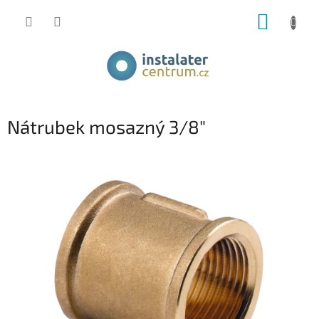
Přejít
NÁKUP
na
obsah
KOŠÍK
Nátrubek mosazný 3/8"