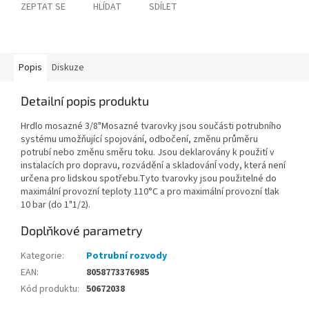
ZEPTAT SE
HLÍDAT
SDÍLET
Popis
Diskuze
Detailní popis produktu
Hrdlo mosazné 3/8"Mosazné tvarovky jsou součásti potrubního
systému umožňující spojování, odbočení, změnu průměru
potrubí nebo změnu směru toku. Jsou deklarovány k použití v
instalacích pro dopravu, rozvádění a skladovánÍ vody, která není
určena pro lidskou spotřebu.Tyto tvarovky jsou použitelné do
maximální provozní teploty 110°C a pro maximální provozní tlak
10 bar (do 1"1/2).
Doplňkové parametry
Kategorie
:
Potrubní rozvody
EAN
:
8058773376985
Kód produktu
:
50672038