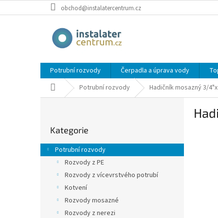
Přejít
obchod@instalatercentrum.cz
na
obsah
Potrubní rozvody
Čerpadla a úprava vody
To
Domů
Potrubní rozvody
Hadičník mosazný 3/4"x20
P
Hadi
o
Přeskočit
s
Kategorie
kategorie
t
r
Potrubní rozvody
a
Rozvody z PE
n
Rozvody z vícevrstvého potrubí
n
í
Kotvení
p
Rozvody mosazné
a
Rozvody z nerezi