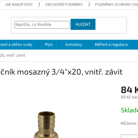
JAK NAKUPOVAT
OBCHODNÍ PODMÍNKY
PODMÍNKY OCHRANY OS
HLEDAT
pení a ohřev vody
Plyn
Armatury
Měření a regulace
, vnitř. závit
čník mosazný 3/4"x20, vnitř. závit
84 
69 Kč be
Měrná
Skla
cena:
Můžeme d