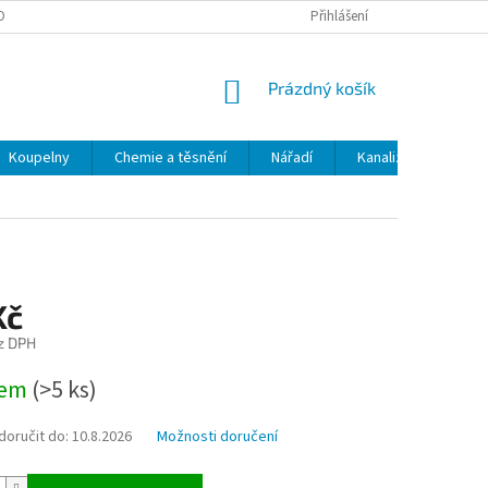
OBNÍCH ÚDAJŮ
ODSTOUPENÍ OD SMLOUVY
Přihlášení
MOJE OBJEDNÁVKA
NÁKUPNÍ
Prázdný košík
KOŠÍK
Koupelny
Chemie a těsnění
Nářadí
Kanalizace
Kl
Kč
z DPH
dem
(>5 ks)
oručit do:
10.8.2026
Možnosti doručení