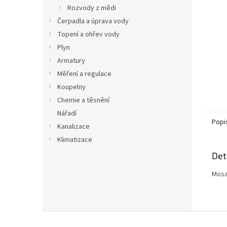
n
Rozvody z mědi
e
Čerpadla a úprava vody
l
Topení a ohřev vody
Plyn
Armatury
Měření a regulace
Koupelny
Chemie a těsnění
Nářadí
Popi
Kanalizace
Klimatizace
Det
Mosa
Z