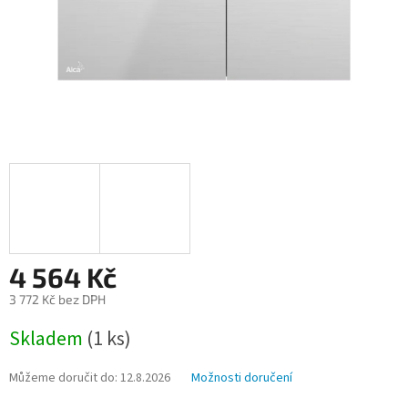
4 564 Kč
3 772 Kč bez DPH
Měrná
Skladem
(1 ks)
cena:
Můžeme doručit do:
12.8.2026
Možnosti doručení