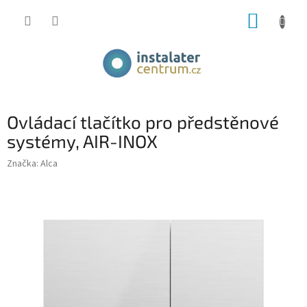
Přejít
NÁKUP
na
obsah
KOŠÍK
Ovládací tlačítko pro předstěnové
systémy, AIR-INOX
Značka:
Alca