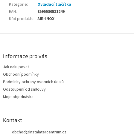
Kategorie
:
Ovládací tlačítka
EAN
:
8595580531249
Kód produktu
:
AIR-INOX
Z
á
p
a
Informace pro vás
t
Jak nakupovat
í
Obchodní podmínky
Podmínky ochrany osobních údajů
Odstoupení od smlouvy
Moje objednávka
Kontakt
obchod
@
instalatercentrum.cz