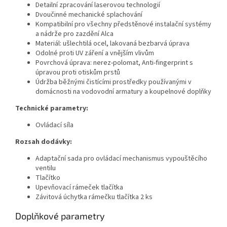
Detailní zpracování laserovou technologií
Dvoučinné mechanické splachování
Kompatibilní pro všechny předstěnové instalační systémy
a nádrže pro zazdění Alca
Materiál: ušlechtilá ocel, lakovaná bezbarvá úprava
Odolné proti UV záření a vnějším vlivům
Povrchová úprava: nerez-polomat, Anti-fingerprint s
úpravou proti otiskům prstů
Údržba běžnými čistícími prostředky používanými v
domácnosti na vodovodní armatury a koupelnové doplňky
Technické parametry:
Ovládací síla
Rozsah dodávky:
Adaptační sada pro ovládací mechanismus vypouštěcího
ventilu
Tlačítko
Upevňovací rámeček tlačítka
Závitová úchytka rámečku tlačítka 2 ks
Doplňkové parametry