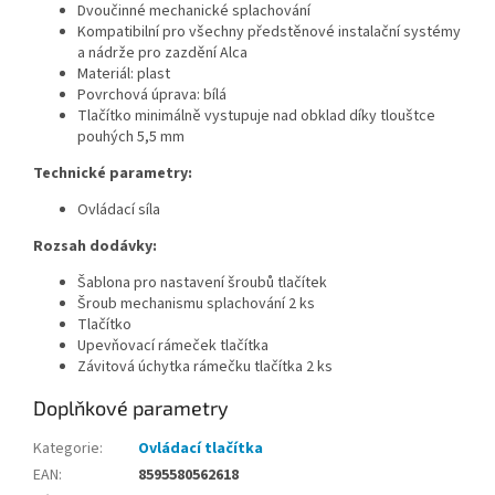
Dvoučinné mechanické splachování
Kompatibilní pro všechny předstěnové instalační systémy
a nádrže pro zazdění Alca
Materiál: plast
Povrchová úprava: bílá
Tlačítko minimálně vystupuje nad obklad díky tlouštce
pouhých 5,5 mm
Technické parametry:
Ovládací síla
Rozsah dodávky:
Šablona pro nastavení šroubů tlačítek
Šroub mechanismu splachování 2 ks
Tlačítko
Upevňovací rámeček tlačítka
Závitová úchytka rámečku tlačítka 2 ks
Doplňkové parametry
Kategorie
:
Ovládací tlačítka
EAN
:
8595580562618