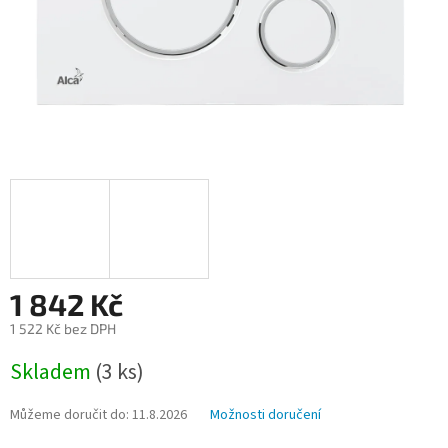
1 842 Kč
1 522 Kč bez DPH
Měrná
Skladem
(3 ks)
cena:
Můžeme doručit do:
11.8.2026
Možnosti doručení