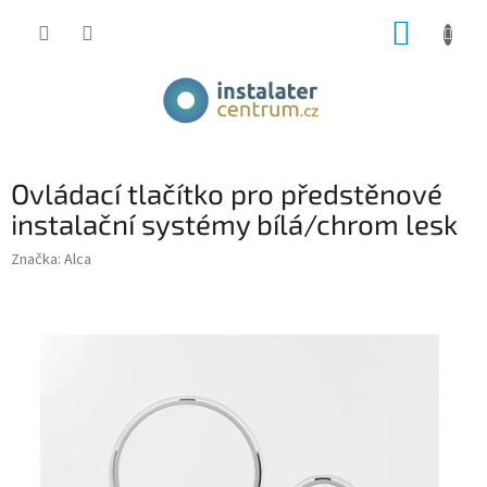
Přejít
NÁKUP
na
obsah
KOŠÍK
Ovládací tlačítko pro předstěnové
instalační systémy bílá/chrom lesk
Značka:
Alca