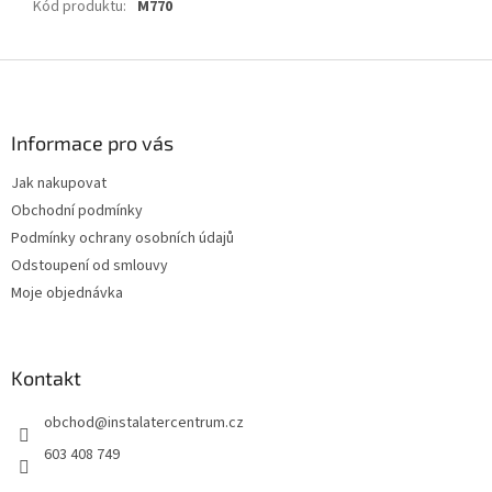
Kód produktu
:
M770
Z
á
p
a
Informace pro vás
t
Jak nakupovat
í
Obchodní podmínky
Podmínky ochrany osobních údajů
Odstoupení od smlouvy
Moje objednávka
Kontakt
obchod
@
instalatercentrum.cz
603 408 749