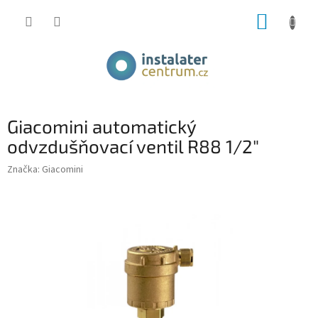
Přejít
NÁKUP
na
obsah
KOŠÍK
Giacomini automatický
odvzdušňovací ventil R88 1/2"
Značka:
Giacomini