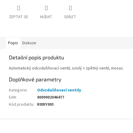
ZEPTAT SE
HLÍDAT
SDÍLET
Popis
Diskuze
Detailní popis produktu
Automatický odvzdušňovací ventil, svislý + zpětný ventil, mosaz.
Doplňkové parametry
Kategorie
:
Odvzdušňovací ventily
EAN
:
8009902046477
Kód produktu
:
R88IY003
Z
á