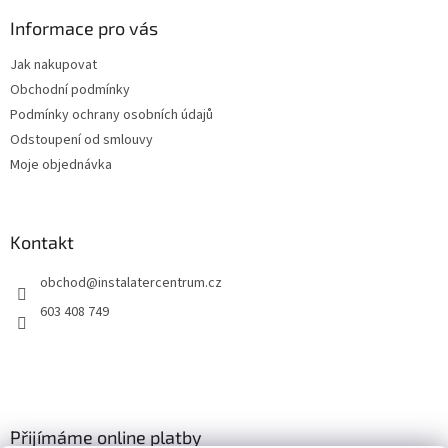
p
a
Informace pro vás
t
Jak nakupovat
í
Obchodní podmínky
Podmínky ochrany osobních údajů
Odstoupení od smlouvy
Moje objednávka
Kontakt
obchod
@
instalatercentrum.cz
603 408 749
Přijímáme online platby